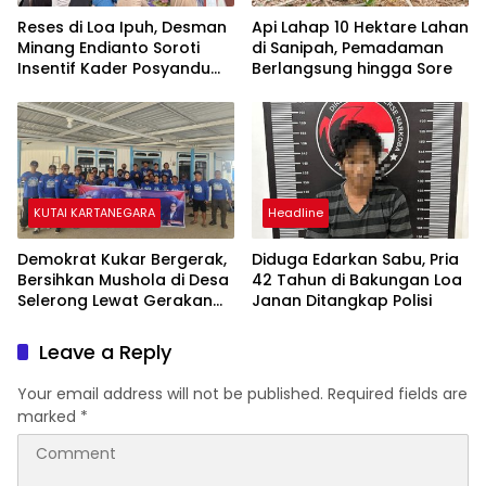
Reses di Loa Ipuh, Desman
Api Lahap 10 Hektare Lahan
Minang Endianto Soroti
di Sanipah, Pemadaman
Insentif Kader Posyandu
Berlangsung hingga Sore
dan Irigasi Pertanian
KUTAI KARTANEGARA
Headline
Demokrat Kukar Bergerak,
Diduga Edarkan Sabu, Pria
Bersihkan Mushola di Desa
42 Tahun di Bakungan Loa
Selerong Lewat Gerakan
Janan Ditangkap Polisi
Langit Biru Indonesia Asri
Leave a Reply
Your email address will not be published.
Required fields are
marked
*