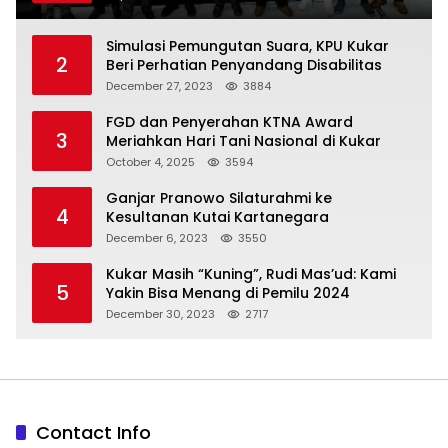
Simulasi Pemungutan Suara, KPU Kukar
2
Beri Perhatian Penyandang Disabilitas
December 27, 2023
3884
FGD dan Penyerahan KTNA Award
3
Meriahkan Hari Tani Nasional di Kukar
October 4, 2025
3594
Ganjar Pranowo Silaturahmi ke
4
Kesultanan Kutai Kartanegara
December 6, 2023
3550
Kukar Masih “Kuning”, Rudi Mas’ud: Kami
5
Yakin Bisa Menang di Pemilu 2024
December 30, 2023
2717
Contact Info