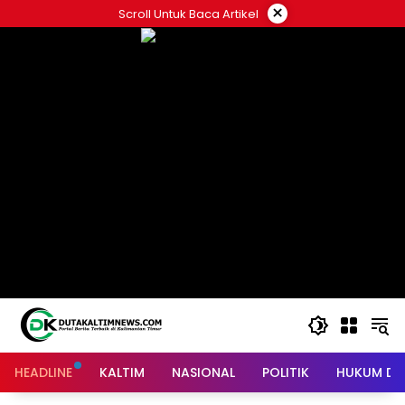
Skip
×
Scroll Untuk Baca Artikel
to
content
HEADLINE
KALTIM
NASIONAL
POLITIK
HUKUM DA