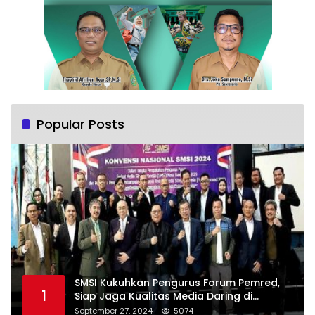
Popular Posts
SMSI Kukuhkan Pengurus Forum Pemred,
1
Siap Jaga Kualitas Media Daring di
Indonesia
September 27, 2024
5074