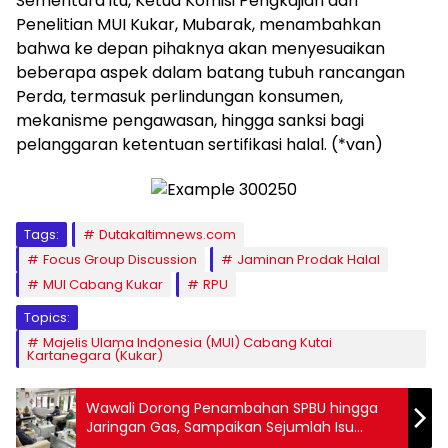
Sementara itu, Ketua Komisi Pengkajian dan
Penelitian MUI Kukar, Mubarak, menambahkan
bahwa ke depan pihaknya akan menyesuaikan
beberapa aspek dalam batang tubuh rancangan
Perda, termasuk perlindungan konsumen,
mekanisme pengawasan, hingga sanksi bagi
pelanggaran ketentuan sertifikasi halal. (*van)
Tags:
Dutakaltimnews.com
Focus Group Discussion
Jaminan Prodak Halal
MUI Cabang Kukar
RPU
Topics:
Majelis Ulama Indonesia (MUI) Cabang Kutai
Kartanegara (Kukar)
Wawali Dorong Penambahan SPBU hingga
Jaringan Gas, Sampaikan Sejumlah Isu
Strategis ke Staf Presiden