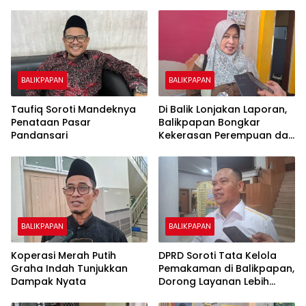
BALIKPAPAN
BALIKPAPAN
Taufiq Soroti Mandeknya
Di Balik Lonjakan Laporan,
Penataan Pasar
Balikpapan Bongkar
Pandansari
Kekerasan Perempuan dan
Anak
BALIKPAPAN
BALIKPAPAN
Koperasi Merah Putih
DPRD Soroti Tata Kelola
Graha Indah Tunjukkan
Pemakaman di Balikpapan,
Dampak Nyata
Dorong Layanan Lebih
Layak dan Tanpa Beban