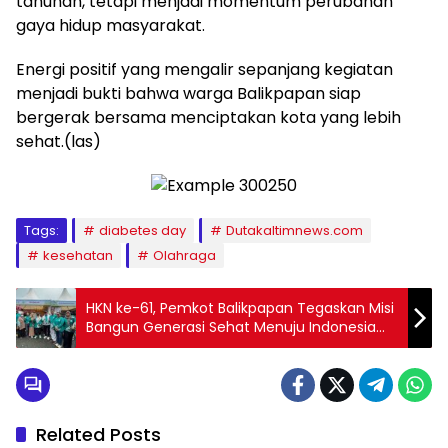
tahunan, tetapi menjadi momentum perubahan
gaya hidup masyarakat.
Energi positif yang mengalir sepanjang kegiatan
menjadi bukti bahwa warga Balikpapan siap
bergerak bersama menciptakan kota yang lebih
sehat.(las)
Tags:
diabetes day
Dutakaltimnews.com
kesehatan
Olahraga
HKN ke-61, Pemkot Balikpapan Tegaskan Misi
Bangun Generasi Sehat Menuju Indonesia
Emas 2045
Related Posts