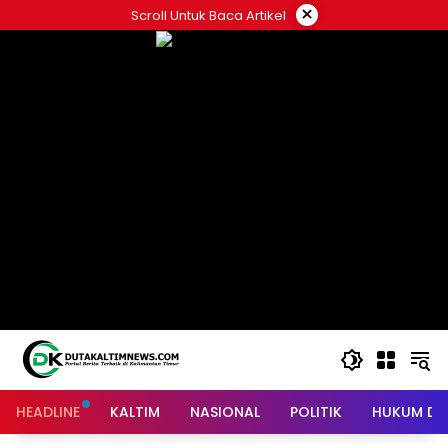
Skip
×
Scroll Untuk Baca Artikel
to
content
HEADLINE
KALTIM
NASIONAL
POLITIK
HUKUM DA