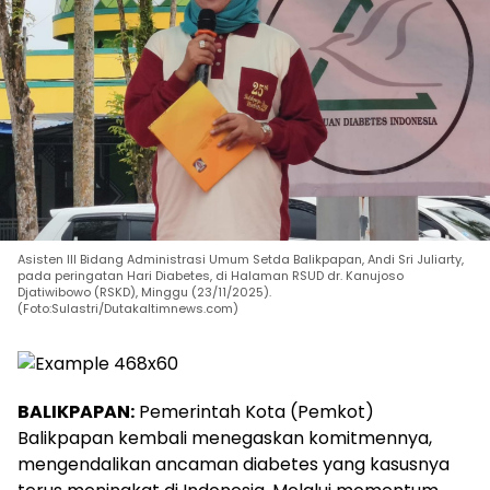
Asisten III Bidang Administrasi Umum Setda Balikpapan, Andi Sri Juliarty,
pada peringatan Hari Diabetes, di Halaman RSUD dr. Kanujoso
Djatiwibowo (RSKD), Minggu (23/11/2025).
(Foto:Sulastri/Dutakaltimnews.com)
BALIKPAPAN:
Pemerintah Kota (Pemkot)
Balikpapan kembali menegaskan komitmennya,
mengendalikan ancaman diabetes yang kasusnya