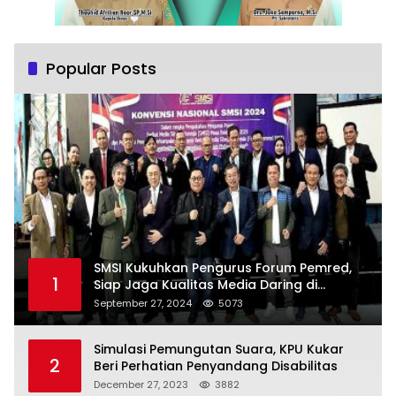
Popular Posts
SMSI Kukuhkan Pengurus Forum Pemred,
1
Siap Jaga Kualitas Media Daring di
Indonesia
September 27, 2024
5073
Simulasi Pemungutan Suara, KPU Kukar
2
Beri Perhatian Penyandang Disabilitas
December 27, 2023
3882