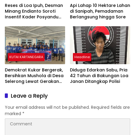
Reses di Loa Ipuh, Desman
Api Lahap 10 Hektare Lahan
Minang Endianto Soroti
di Sanipah, Pemadaman
Insentif Kader Posyandu
Berlangsung hingga Sore
dan Irigasi Pertanian
KUTAI KARTANEGARA
Headline
Demokrat Kukar Bergerak,
Diduga Edarkan Sabu, Pria
Bersihkan Mushola di Desa
42 Tahun di Bakungan Loa
Selerong Lewat Gerakan
Janan Ditangkap Polisi
Langit Biru Indonesia Asri
Leave a Reply
Your email address will not be published.
Required fields are
marked
*