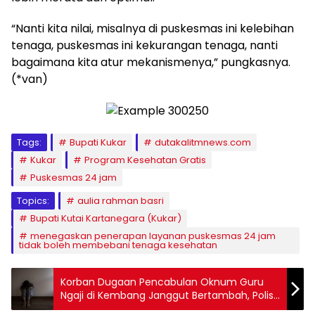
“Nanti kita nilai, misalnya di puskesmas ini kelebihan
tenaga, puskesmas ini kekurangan tenaga, nanti
bagaimana kita atur mekanismenya,” pungkasnya.
(*van)
Tags:
Bupati Kukar
dutakalitmnews.com
Kukar
Program Kesehatan Gratis
Puskesmas 24 jam
Topics:
aulia rahman basri
Bupati Kutai Kartanegara (Kukar)
menegaskan penerapan layanan puskesmas 24 jam
tidak boleh membebani tenaga kesehatan
Korban Dugaan Pencabulan Oknum Guru
Ngaji di Kembang Janggut Bertambah, Polisi
Lakukan Pendalaman