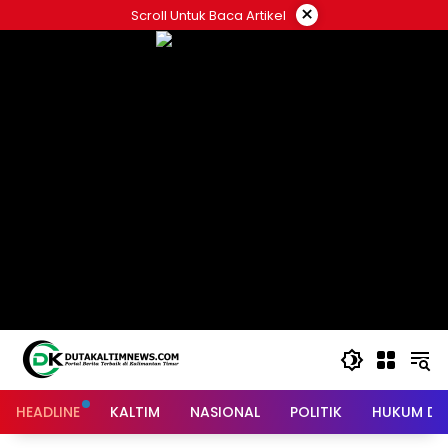
Skip
×
Scroll Untuk Baca Artikel
to
content
HEADLINE
KALTIM
NASIONAL
POLITIK
HUKUM DA