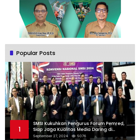
Popular Posts
SMSI Kukuhkan Pengurus Forum Pemred,
1
Siap Jaga Kualitas Media Daring di
Indonesia
September 27, 2024
5076