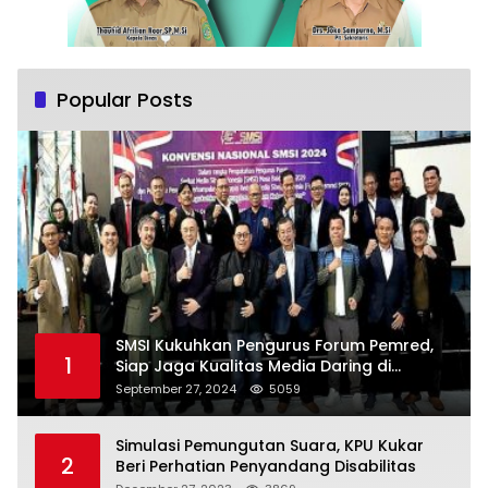
Popular Posts
SMSI Kukuhkan Pengurus Forum Pemred,
1
Siap Jaga Kualitas Media Daring di
Indonesia
September 27, 2024
5059
Simulasi Pemungutan Suara, KPU Kukar
2
Beri Perhatian Penyandang Disabilitas