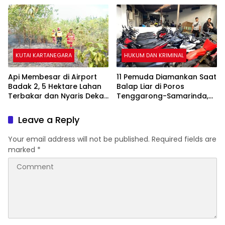
KUTAI KARTANEGARA
HUKUM DAN KRIMINAL
Api Membesar di Airport
11 Pemuda Diamankan Saat
Badak 2, 5 Hektare Lahan
Balap Liar di Poros
Terbakar dan Nyaris Dekati
Tenggarong-Samarinda,
Pesantren
Motor Ditahan hingga 3
Bulan
Leave a Reply
Your email address will not be published.
Required fields are
marked
*