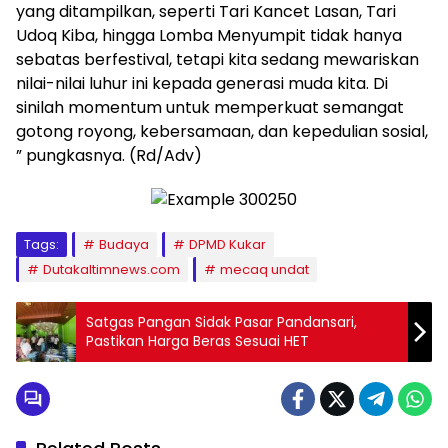
yang ditampilkan, seperti Tari Kancet Lasan, Tari
Udoq Kiba, hingga Lomba Menyumpit tidak hanya
sebatas berfestival, tetapi kita sedang mewariskan
nilai-nilai luhur ini kepada generasi muda kita. Di
sinilah momentum untuk memperkuat semangat
gotong royong, kebersamaan, dan kepedulian sosial,
” pungkasnya. (Rd/Adv)
Tags:
Budaya
DPMD Kukar
Dutakaltimnews.com
mecaq undat
Satgas Pangan Sidak Pasar Pandansari,
Pastikan Harga Beras Sesuai HET