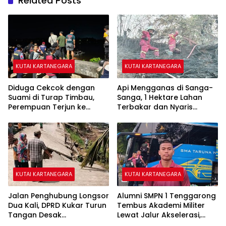
Related Posts
KUTAI KARTANEGARA
KUTAI KARTANEGARA
Diduga Cekcok dengan
Api Mengganas di Sanga-
Suami di Turap Timbau,
Sanga, 1 Hektare Lahan
Perempuan Terjun ke
Terbakar dan Nyaris
Sungai Mahakam
Sambar Rumah Warga
KUTAI KARTANEGARA
KUTAI KARTANEGARA
Jalan Penghubung Longsor
Alumni SMPN 1 Tenggarong
Dua Kali, DPRD Kukar Turun
Tembus Akademi Militer
Tangan Desak
Lewat Jalur Akselerasi,
Penanganan Darurat
Jadi Kebanggaan Kukar