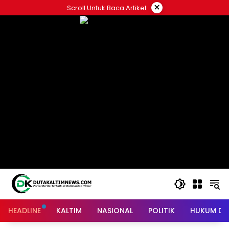
Skip
×
Scroll Untuk Baca Artikel
to
content
HEADLINE
KALTIM
NASIONAL
POLITIK
HUKUM DA