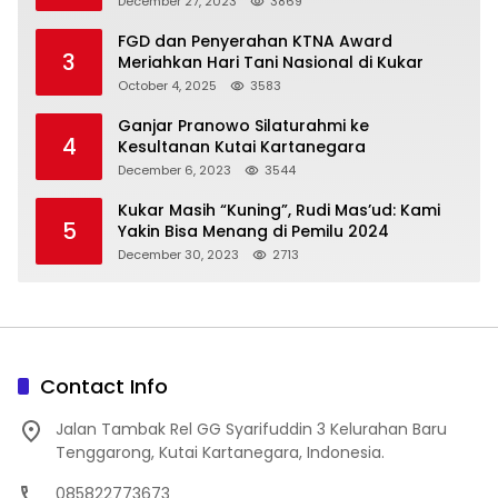
December 27, 2023
3869
FGD dan Penyerahan KTNA Award
3
Meriahkan Hari Tani Nasional di Kukar
October 4, 2025
3583
Ganjar Pranowo Silaturahmi ke
4
Kesultanan Kutai Kartanegara
December 6, 2023
3544
Kukar Masih “Kuning”, Rudi Mas’ud: Kami
5
Yakin Bisa Menang di Pemilu 2024
December 30, 2023
2713
Contact Info
Jalan Tambak Rel GG Syarifuddin 3 Kelurahan Baru
Tenggarong, Kutai Kartanegara, Indonesia.
085822773673