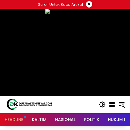
Skip
×
Scroll Untuk Baca Artikel
to
content
HEADLINE
KALTIM
NASIONAL
POLITIK
HUKUM DA