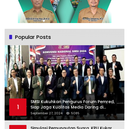
Popular Posts
SMSI Kukuhkan Pengurus Forum Pemred,
1
Siap Jaga Kualitas Media Daring di
Indonesia
September 27, 2024
5085
Simulasi Pemungutan Suara, KPU Kukar