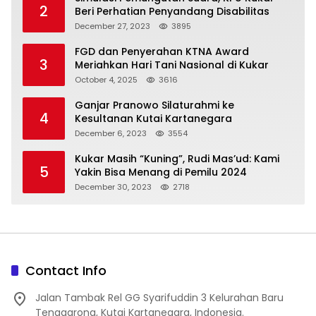
2
Beri Perhatian Penyandang Disabilitas
December 27, 2023
3895
FGD dan Penyerahan KTNA Award
3
Meriahkan Hari Tani Nasional di Kukar
October 4, 2025
3616
Ganjar Pranowo Silaturahmi ke
4
Kesultanan Kutai Kartanegara
December 6, 2023
3554
Kukar Masih “Kuning”, Rudi Mas’ud: Kami
5
Yakin Bisa Menang di Pemilu 2024
December 30, 2023
2718
Contact Info
Jalan Tambak Rel GG Syarifuddin 3 Kelurahan Baru
Tenggarong, Kutai Kartanegara, Indonesia.