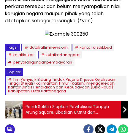
perkara tersebut dan belum menyampaikan nilai
kerugian negara maupun pihak yang telah
ditetapkan sebagai tersangka. (*van)
Tags:
dutakaltimnews.om
kantor disdikbud
kejatikukar
kutaikartanegara
penyalahgunaanpembayaran
Topics:
Tim Penyidik Bidang Tindak Pidana Khusus Kejaksaan
Tinggi (Kejati) Kalimantan Timur (Kaltim) menggeledah
Kantor Dinas Pendidikan dan Kebudayaan (Disdikbud)
Kabupaten Kutai Kartanegara
Rendi Solihin Siapkan Revitalisasi Tangga
Arung Square, Libatkan UMKM dan
Wirausaha Muda