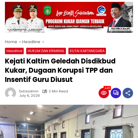
Home
Headline
Headline
HUKUM DAN KRIMINAL
KUTAI KARTANEGARA
Kejati Kaltim Geledah Disdikbud
Kukar, Dugaan Korupsi TPP dan
Insentif Guru Diusut
445
Dutaadmin
2 Min Read
July 6, 2026