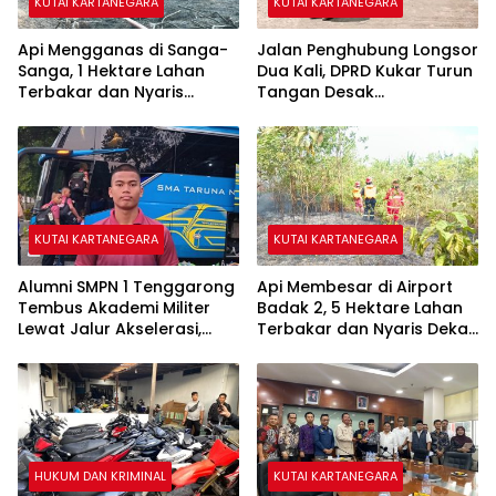
KUTAI KARTANEGARA
KUTAI KARTANEGARA
Api Mengganas di Sanga-
Jalan Penghubung Longsor
Sanga, 1 Hektare Lahan
Dua Kali, DPRD Kukar Turun
Terbakar dan Nyaris
Tangan Desak
Sambar Rumah Warga
Penanganan Darurat
KUTAI KARTANEGARA
KUTAI KARTANEGARA
Alumni SMPN 1 Tenggarong
Api Membesar di Airport
Tembus Akademi Militer
Badak 2, 5 Hektare Lahan
Lewat Jalur Akselerasi,
Terbakar dan Nyaris Dekati
Jadi Kebanggaan Kukar
Pesantren
HUKUM DAN KRIMINAL
KUTAI KARTANEGARA