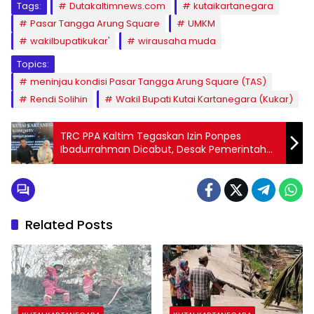
Tags:
Dutakaltimnews.com
kutaikartanegara
Pasar Tangga Arung Square
UMKM
wakilbupatikukar'
wirausaha muda
Topics:
meninjau kondisi Pasar Tangga Arung Square (TAS)
Rendi Solihin
Wakil Bupati Kutai Kartanegara (Kukar)
TRC PPA Kaltim Tegaskan Izin Ponpes
Ibadurrahman Dicabut, Desak Pemerintah
Cegah Munculnya Korban Baru
Related Posts