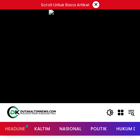
Skip
×
Scroll Untuk Baca Artikel
to
content
HEADLINE
KALTIM
NASIONAL
POLITIK
HUKUM DA