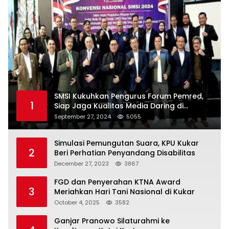
SMSI Kukuhkan Pengurus Forum Pemred,
1
Siap Jaga Kualitas Media Daring di
Indonesia
September 27, 2024
5055
Simulasi Pemungutan Suara, KPU Kukar
2
Beri Perhatian Penyandang Disabilitas
December 27, 2023
3867
FGD dan Penyerahan KTNA Award
3
Meriahkan Hari Tani Nasional di Kukar
October 4, 2025
3582
Ganjar Pranowo Silaturahmi ke