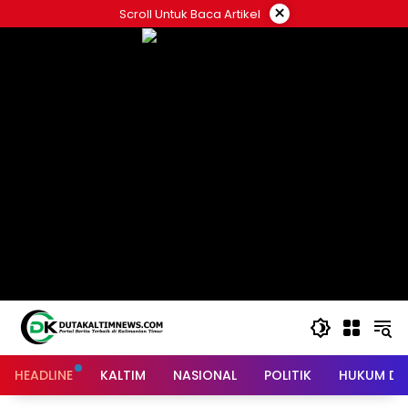
Skip
×
Scroll Untuk Baca Artikel
to
content
HEADLINE
KALTIM
NASIONAL
POLITIK
HUKUM DA