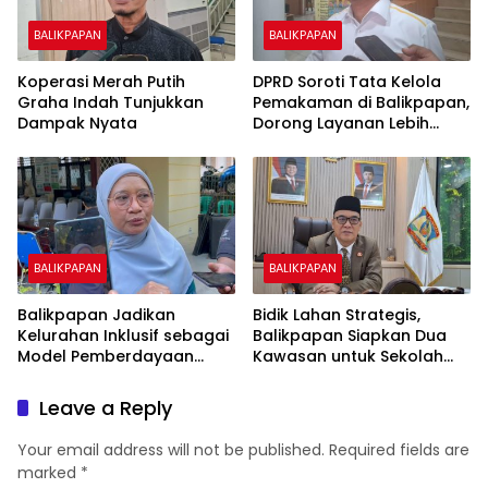
BALIKPAPAN
BALIKPAPAN
Koperasi Merah Putih
DPRD Soroti Tata Kelola
Graha Indah Tunjukkan
Pemakaman di Balikpapan,
Dampak Nyata
Dorong Layanan Lebih
Layak dan Tanpa Beban
Biaya Warga
BALIKPAPAN
BALIKPAPAN
Balikpapan Jadikan
Bidik Lahan Strategis,
Kelurahan Inklusif sebagai
Balikpapan Siapkan Dua
Model Pemberdayaan
Kawasan untuk Sekolah
Difabel
Rakyat Berbasis Asrama
Leave a Reply
Your email address will not be published.
Required fields are
marked
*