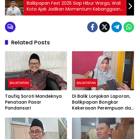
Balikpapan Fest 2025 Siap Hibur Warga, Wali
Kota Ajak Jadikan Momentum Kebanggaan
Bersama
Related Posts
BALIKPAPAN
BALIKPAPAN
Taufiq Soroti Mandeknya
Di Balik Lonjakan Laporan,
Penataan Pasar
Balikpapan Bongkar
Pandansari
Kekerasan Perempuan dan
Anak