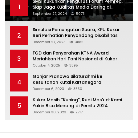
SMSI Kukuhkan Pengurus Forum Pemred,
1
Siap Jaga Kualitas Media Daring di
Indonesia
September 27, 2024
5075
Simulasi Pemungutan Suara, KPU Kukar
2
Beri Perhatian Penyandang Disabilitas
December 27, 2023
3885
FGD dan Penyerahan KTNA Award
3
Meriahkan Hari Tani Nasional di Kukar
October 4, 2025
3595
Ganjar Pranowo Silaturahmi ke
4
Kesultanan Kutai Kartanegara
December 6, 2023
3550
Kukar Masih “Kuning”, Rudi Mas’ud: Kami
5
Yakin Bisa Menang di Pemilu 2024
December 30, 2023
2717