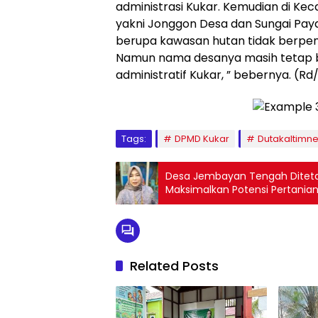
administrasi Kukar. Kemudian di Kec
yakni Jonggon Desa dan Sungai Pay
berupa kawasan hutan tidak berpen
Namun nama desanya masih tetap b
administratif Kukar, ” bebernya. (Rd
Tags:
DPMD Kukar
Dutakaltimn
Desa Jembayan Tengah Diteta
Maksimalkan Potensi Pertania
Related Posts