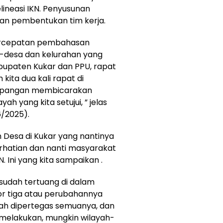
ineasi IKN. Penyusunan
 dan pembentukan tim kerja.
percepatan pembahasan
a-desa dan kelurahan yang
bupaten Kukar dan PPU, rapat
kita dua kali rapat di
 lapangan membicarakan
h yang kita setujui, ” jelas
6/2025).
n Desa di Kukar yang nantinya
rhatian dan nanti masyarakat
KN. Ini yang kita sampaikan .
 sudah tertuang di dalam
r tiga atau perubahannya
dah dipertegas semuanya, dan
n melakukan, mungkin wilayah-