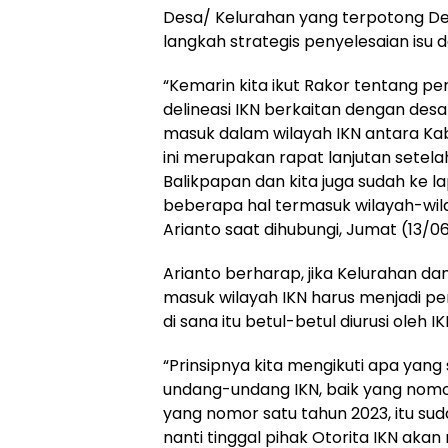
Desa/ Kelurahan yang terpotong Del
langkah strategis penyelesaian isu
“Kemarin kita ikut Rakor tentang 
delineasi IKN berkaitan dengan des
masuk dalam wilayah IKN antara Ka
ini merupakan rapat lanjutan setelah 
Balikpapan dan kita juga sudah ke
beberapa hal termasuk wilayah-wilaya
Arianto saat dihubungi, Jumat (13/0
Arianto berharap, jika Kelurahan da
masuk wilayah IKN harus menjadi pe
di sana itu betul-betul diurusi oleh I
“Prinsipnya kita mengikuti apa yang
undang-undang IKN, baik yang nomo
yang nomor satu tahun 2023, itu su
nanti tinggal pihak Otorita IKN aka