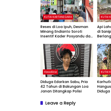
KUTAI KARTANEGARA
KUTAI 
Reses di Loa Ipuh, Desman
Api Lah
Minang Endianto Soroti
di San
Insentif Kader Posyandu dan
Berlan
Irigasi Pertanian
Headline
KUTAI 
Diduga Edarkan Sabu, Pria
Karhutl
42 Tahun di Bakungan Loa
Hangusk
Janan Ditangkap Polisi
Diduga 
Leave a Reply