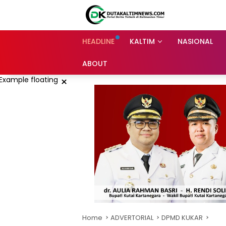
Skip
to
content
HEADLINE
KALTIM
NASIONAL
ABOUT
×
Home
ADVERTORIAL
DPMD KUKAR