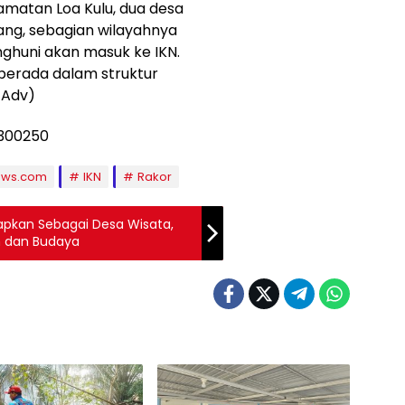
amatan Loa Kulu, dua desa
ang, sebagian wilayahnya
ghuni akan masuk ke IKN.
erada dalam struktur
/Adv)
ews.com
IKN
Rakor
pkan Sebagai Desa Wisata,
n dan Budaya