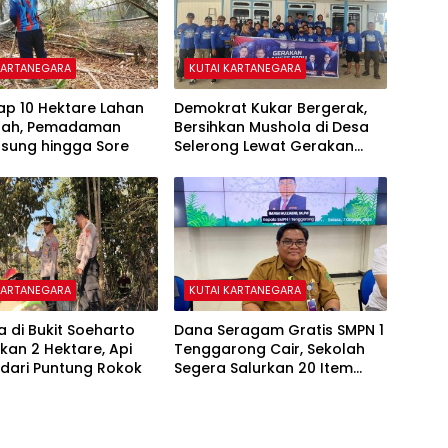
KARTANEGARA
KUTAI KARTANEGARA
ap 10 Hektare Lahan
Demokrat Kukar Bergerak,
ipah, Pemadaman
Bersihkan Mushola di Desa
gsung hingga Sore
Selerong Lewat Gerakan
Langit Biru Indonesia Asri
KARTANEGARA
KUTAI KARTANEGARA
a di Bukit Soeharto
Dana Seragam Gratis SMPN 1
an 2 Hektare, Api
Tenggarong Cair, Sekolah
dari Puntung Rokok
Segera Salurkan 20 Item
Perlengkapan Siswa Baru