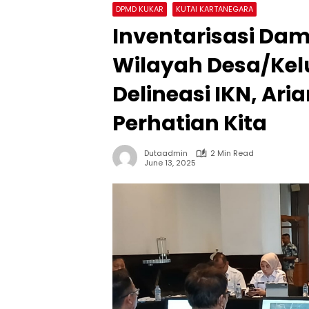
DPMD KUKAR
KUTAI KARTANEGARA
Inventarisasi Da
Wilayah Desa/Kel
Delineasi IKN, Aria
Perhatian Kita
Dutaadmin
2 Min Read
June 13, 2025