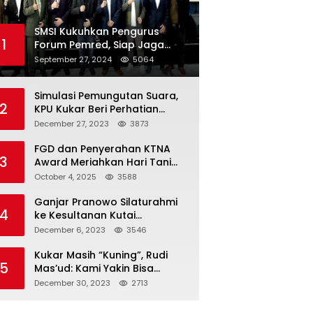
SMSI Kukuhkan Pengurus
1
Forum Pemred, Siap Jaga
Kualitas Media Daring di
September 27, 2024
5064
Indonesia
Simulasi Pemungutan Suara,
2
KPU Kukar Beri Perhatian
Penyandang Disabilitas
December 27, 2023
3873
FGD dan Penyerahan KTNA
3
Award Meriahkan Hari Tani
Nasional di Kukar
October 4, 2025
3588
Ganjar Pranowo Silaturahmi
4
ke Kesultanan Kutai
Kartanegara
December 6, 2023
3546
Kukar Masih “Kuning”, Rudi
5
Mas’ud: Kami Yakin Bisa
Menang di Pemilu 2024
December 30, 2023
2713