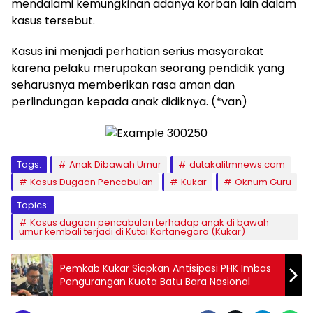
mendalami kemungkinan adanya korban lain dalam
kasus tersebut.
Kasus ini menjadi perhatian serius masyarakat
karena pelaku merupakan seorang pendidik yang
seharusnya memberikan rasa aman dan
perlindungan kepada anak didiknya. (*van)
Tags:
Anak Dibawah Umur
dutakalitmnews.com
Kasus Dugaan Pencabulan
Kukar
Oknum Guru
Topics:
Kasus dugaan pencabulan terhadap anak di bawah
umur kembali terjadi di Kutai Kartanegara (Kukar)
Pemkab Kukar Siapkan Antisipasi PHK Imbas
Pengurangan Kuota Batu Bara Nasional