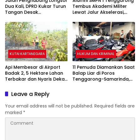
Jalan Penghubung Longsor
Alumni SMPN 1 Tenggarong
Dua Kali, DPRD Kukar Turun
Tembus Akademi Militer
Tangan Desak
Lewat Jalur Akselerasi,
Penanganan Darurat
Jadi Kebanggaan Kukar
KUTAI KARTANEGARA
HUKUM DAN KRIMINAL
Api Membesar di Airport
11 Pemuda Diamankan Saat
Badak 2, 5 Hektare Lahan
Balap Liar di Poros
Terbakar dan Nyaris Dekati
Tenggarong-Samarinda,
Pesantren
Motor Ditahan hingga 3
Bulan
Leave a Reply
Your email address will not be published.
Required fields are
marked
*