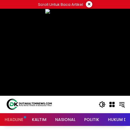
Skip
×
Scroll Untuk Baca Artikel
to
content
HEADLINE
KALTIM
NASIONAL
POLITIK
HUKUM DA