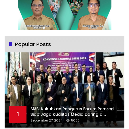
Popular Posts
SMSI Kukuhkan Pengurus Forum Pemred,
1
Siap Jaga Kualitas Media Daring di
Indonesia
September 27, 2024
5055