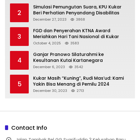
Simulasi Pemungutan Suara, KPU Kukar
2
Beri Perhatian Penyandang Disabilitas
December 27, 2023
3868
FGD dan Penyerahan KTNA Award
3
Meriahkan Hari Tani Nasional di Kukar
October 4, 2025
3583
Ganjar Pranowo Silaturahmi ke
4
Kesultanan Kutai Kartanegara
December 6, 2023
3542
Kukar Masih “Kuning”, Rudi Mas’ud: Kami
5
Yakin Bisa Menang di Pemilu 2024
December 30, 2023
2713
Contact Info
Jalan Tambak Rel GG Syarifuddin 3 Kelurahan Baru