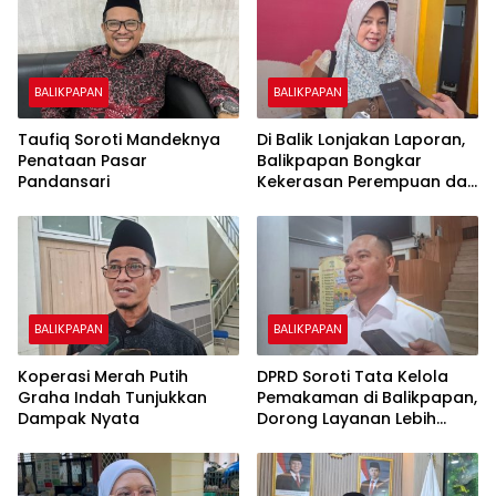
BALIKPAPAN
BALIKPAPAN
Taufiq Soroti Mandeknya
Di Balik Lonjakan Laporan,
Penataan Pasar
Balikpapan Bongkar
Pandansari
Kekerasan Perempuan dan
Anak
BALIKPAPAN
BALIKPAPAN
Koperasi Merah Putih
DPRD Soroti Tata Kelola
Graha Indah Tunjukkan
Pemakaman di Balikpapan,
Dampak Nyata
Dorong Layanan Lebih
Layak dan Tanpa Beban
Biaya Warga