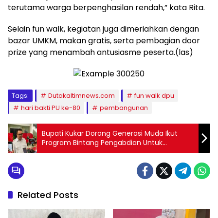
terutama warga berpenghasilan rendah,” kata Rita.
Selain fun walk, kegiatan juga dimeriahkan dengan
bazar UMKM, makan gratis, serta pembagian door
prize yang menambah antusiasme peserta.(las)
Tags:
Dutakaltimnews.com
fun walk dpu
hari bakti PU ke-80
pembangunan
Bupati Kukar Dorong Generasi Muda Ikut
Program Bintang Pengabdian Untuk
Persiapan Masuk TNI–Polri
Related Posts