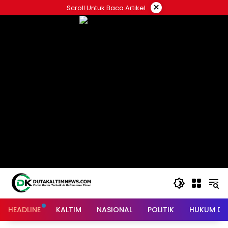
Skip
×
Scroll Untuk Baca Artikel
to
content
HEADLINE
KALTIM
NASIONAL
POLITIK
HUKUM DA