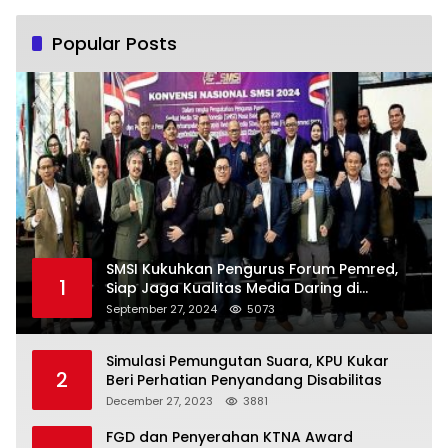
Popular Posts
SMSI Kukuhkan Pengurus Forum Pemred,
1
Siap Jaga Kualitas Media Daring di
Indonesia
September 27, 2024
5073
Simulasi Pemungutan Suara, KPU Kukar
2
Beri Perhatian Penyandang Disabilitas
December 27, 2023
3881
FGD dan Penyerahan KTNA Award