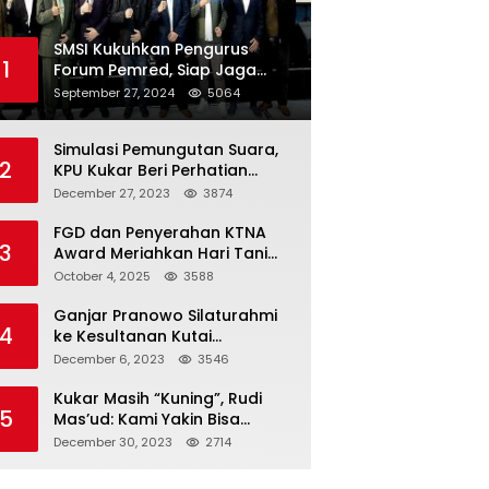
SMSI Kukuhkan Pengurus
1
Forum Pemred, Siap Jaga
Kualitas Media Daring di
September 27, 2024
5064
Indonesia
Simulasi Pemungutan Suara,
2
KPU Kukar Beri Perhatian
Penyandang Disabilitas
December 27, 2023
3874
FGD dan Penyerahan KTNA
3
Award Meriahkan Hari Tani
Nasional di Kukar
October 4, 2025
3588
Ganjar Pranowo Silaturahmi
4
ke Kesultanan Kutai
Kartanegara
December 6, 2023
3546
Kukar Masih “Kuning”, Rudi
5
Mas’ud: Kami Yakin Bisa
Menang di Pemilu 2024
December 30, 2023
2714