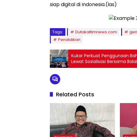
siap digital di Indonesia.(las)
Tags:
Dutakaltimnews.com
gem
Pendidikan
Kukar Perkuat Penggunaan Baha
Lewat Sosialisasi Bersama Bala
Related Posts