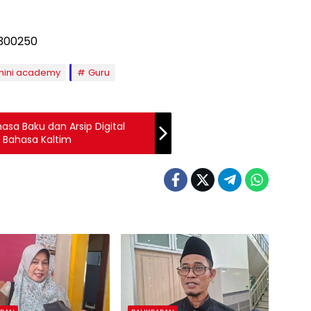
ini academy
Guru
sa Baku dan Arsip Digital
i Bahasa Kaltim