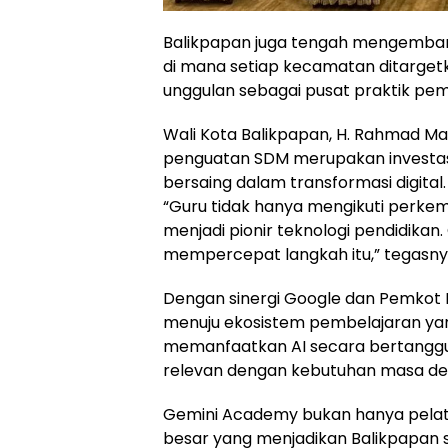
Balikpapan juga tengah mengemban
di mana setiap kecamatan ditargetk
unggulan sebagai pusat praktik pem
Wali Kota Balikpapan, H. Rahmad 
penguatan SDM merupakan investas
bersaing dalam transformasi digital.
“Guru tidak hanya mengikuti perke
menjadi pionir teknologi pendidika
mempercepat langkah itu,” tegasny
Dengan sinergi Google dan Pemkot B
menuju ekosistem pembelajaran yang 
memanfaatkan AI secara bertanggu
relevan dengan kebutuhan masa de
Gemini Academy bukan hanya pelatiha
besar yang menjadikan Balikpapan s