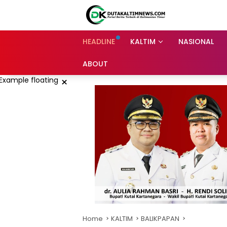
Skip
to
content
HEADLINE
KALTIM
NASIONAL
ABOUT
×
Home
KALTIM
BALIKPAPAN