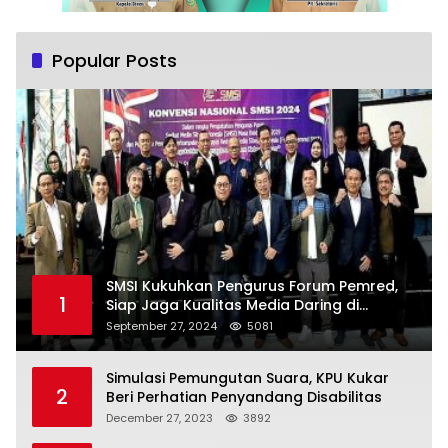
Popular Posts
SMSI Kukuhkan Pengurus Forum Pemred,
1
Siap Jaga Kualitas Media Daring di
Indonesia
September 27, 2024
5081
Simulasi Pemungutan Suara, KPU Kukar
2
Beri Perhatian Penyandang Disabilitas
December 27, 2023
3892