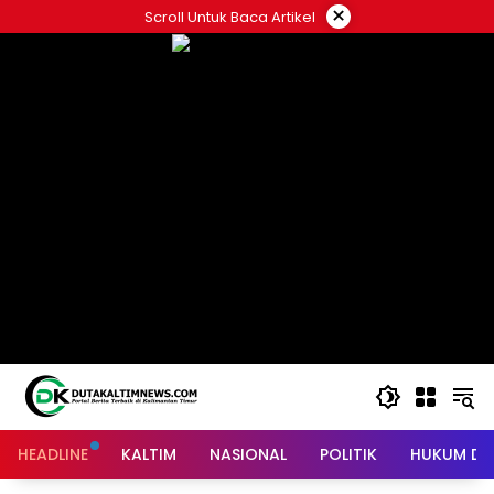
Skip
×
Scroll Untuk Baca Artikel
to
content
HEADLINE
KALTIM
NASIONAL
POLITIK
HUKUM DA