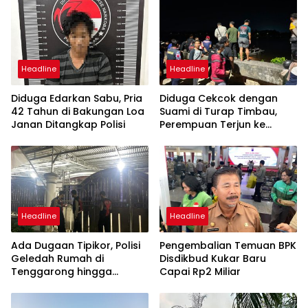
Headline
Headline
Diduga Edarkan Sabu, Pria
Diduga Cekcok dengan
42 Tahun di Bakungan Loa
Suami di Turap Timbau,
Janan Ditangkap Polisi
Perempuan Terjun ke
Sungai Mahakam
Headline
Headline
Ada Dugaan Tipikor, Polisi
Pengembalian Temuan BPK
Geledah Rumah di
Disdikbud Kukar Baru
Tenggarong hingga
Capai Rp2 Miliar
Malam