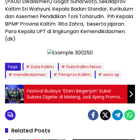
(PAUD Dikdasmen) Gogot Suharwoto, Sekdaprov
Kaltim Sri Wahyuni. Kepala Badan Standar, Kurikulum
dan Asesmen Pendidikan Toni Toharudin. PIh Kepala
BPMP Provinsi Kaltim Rita Zahra, beserta jajaran.
Para Kepala UPT di lingkungan Kemendikdasmen.
(dk)
Tags:
Duta Kaltim
Duta Kaltim News
mendikdasmen
Pemprov Kaltim
seno aji
Festival Budaya “Etam Begenjoh” Kukar
Sukses Digelar di Malang, Jadi Ajang Promosi
Budaya dan Pariwisata
Related Posts