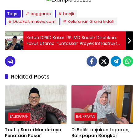
Tags:
anggaran
banjir
Dutakaltimnews.com
Kelurahan Graha Indah
Ketua DPRD Kukar: RPJMD Sudah Disahkan,
Fokus Utama Tuntaskan Proyek Infrastruktur
yang Belum Rampung
Related Posts
BALIKPAPAN
BALIKPAPAN
Taufiq Soroti Mandeknya
Di Balik Lonjakan Laporan,
Penataan Pasar
Balikpapan Bongkar