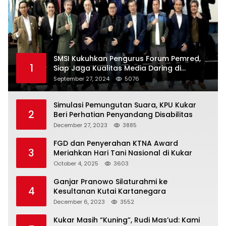
SMSI Kukuhkan Pengurus Forum Pemred,
1
Siap Jaga Kualitas Media Daring di
Indonesia
September 27, 2024
5076
Simulasi Pemungutan Suara, KPU Kukar
2
Beri Perhatian Penyandang Disabilitas
December 27, 2023
3885
FGD dan Penyerahan KTNA Award
3
Meriahkan Hari Tani Nasional di Kukar
October 4, 2025
3603
Ganjar Pranowo Silaturahmi ke
4
Kesultanan Kutai Kartanegara
December 6, 2023
3552
Kukar Masih “Kuning”, Rudi Mas’ud: Kami