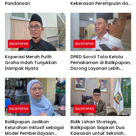
Pandansari
Kekerasan Perempuan dan
Anak
BALIKPAPAN
BALIKPAPAN
Koperasi Merah Putih
DPRD Soroti Tata Kelola
Graha Indah Tunjukkan
Pemakaman di Balikpapan,
Dampak Nyata
Dorong Layanan Lebih
Layak dan Tanpa Beban
Biaya Warga
BALIKPAPAN
BALIKPAPAN
Balikpapan Jadikan
Bidik Lahan Strategis,
Kelurahan Inklusif sebagai
Balikpapan Siapkan Dua
Model Pemberdayaan
Kawasan untuk Sekolah