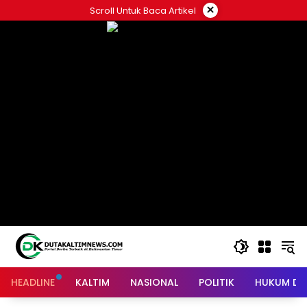
Skip
×
Scroll Untuk Baca Artikel
to
content
HEADLINE
KALTIM
NASIONAL
POLITIK
HUKUM DA