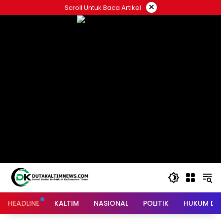
Skip
×
Scroll Untuk Baca Artikel
to
content
HEADLINE
KALTIM
NASIONAL
POLITIK
HUKUM DA