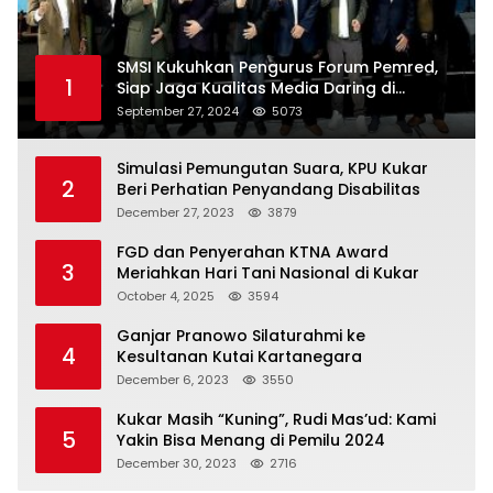
SMSI Kukuhkan Pengurus Forum Pemred,
1
Siap Jaga Kualitas Media Daring di
Indonesia
September 27, 2024
5073
Simulasi Pemungutan Suara, KPU Kukar
2
Beri Perhatian Penyandang Disabilitas
December 27, 2023
3879
FGD dan Penyerahan KTNA Award
3
Meriahkan Hari Tani Nasional di Kukar
October 4, 2025
3594
Ganjar Pranowo Silaturahmi ke
4
Kesultanan Kutai Kartanegara
December 6, 2023
3550
Kukar Masih “Kuning”, Rudi Mas’ud: Kami
5
Yakin Bisa Menang di Pemilu 2024
December 30, 2023
2716