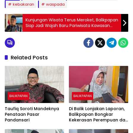
kebakaran
waspada
Kunjungan Wisata Terus Meroket, Balikpapan
Siap Jadi Wajah Baru Pariwisata Kawasan
Timur
Related Posts
BALIKPAPAN
BALIKPAPAN
Taufiq Soroti Mandeknya
Di Balik Lonjakan Laporan,
Penataan Pasar
Balikpapan Bongkar
Pandansari
Kekerasan Perempuan dan
Anak