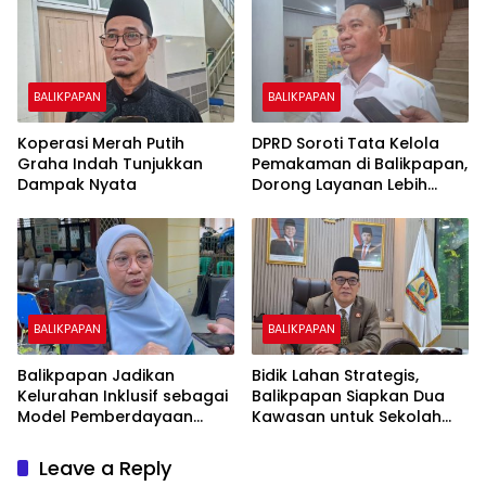
BALIKPAPAN
BALIKPAPAN
Koperasi Merah Putih
DPRD Soroti Tata Kelola
Graha Indah Tunjukkan
Pemakaman di Balikpapan,
Dampak Nyata
Dorong Layanan Lebih
Layak dan Tanpa Beban
Biaya Warga
BALIKPAPAN
BALIKPAPAN
Balikpapan Jadikan
Bidik Lahan Strategis,
Kelurahan Inklusif sebagai
Balikpapan Siapkan Dua
Model Pemberdayaan
Kawasan untuk Sekolah
Difabel
Rakyat Berbasis Asrama
Leave a Reply