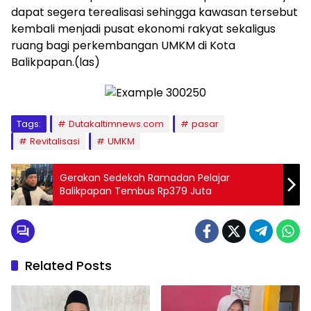
dapat segera terealisasi sehingga kawasan tersebut
kembali menjadi pusat ekonomi rakyat sekaligus
ruang bagi perkembangan UMKM di Kota
Balikpapan.(las)
Tags:
Dutakaltimnews.com
pasar
Revitalisasi
UMKM
Gerakan Sedekah Ramadan Pelajar
Balikpapan Tembus Rp379 Juta
Related Posts