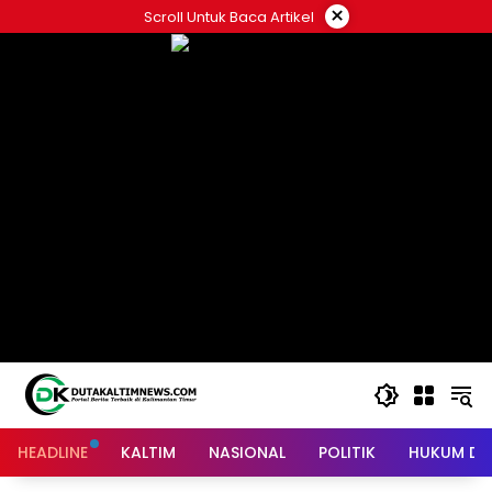
Skip
×
Scroll Untuk Baca Artikel
to
content
HEADLINE
KALTIM
NASIONAL
POLITIK
HUKUM DA