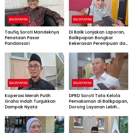
BALIKPAPAN
BALIKPAPAN
Taufiq Soroti Mandeknya
Di Balik Lonjakan Laporan,
Penataan Pasar
Balikpapan Bongkar
Pandansari
Kekerasan Perempuan dan
Anak
BALIKPAPAN
BALIKPAPAN
Koperasi Merah Putih
DPRD Soroti Tata Kelola
Graha Indah Tunjukkan
Pemakaman di Balikpapan,
Dampak Nyata
Dorong Layanan Lebih
Layak dan Tanpa Beban
Biaya Warga