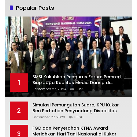
Popular Posts
SMSI Kukuhkan Pengurus Forum Pemred,
1
Siap Jaga Kualitas Media Daring di
Indonesia
September 27, 2024
5055
Simulasi Pemungutan Suara, KPU Kukar
2
Beri Perhatian Penyandang Disabilitas
December 27, 2023
3866
FGD dan Penyerahan KTNA Award
3
Meriahkan Hari Tani Nasional di Kukar