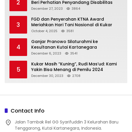
2
Beri Perhatian Penyandang Disabilitas
December 27, 2023
3864
FGD dan Penyerahan KTNA Award
3
Meriahkan Hari Tani Nasional di Kukar
October 4, 2025
3581
Ganjar Pranowo Silaturahmi ke
4
Kesultanan Kutai Kartanegara
December 6, 2023
3541
Kukar Masih “Kuning”, Rudi Mas’ud: Kami
5
Yakin Bisa Menang di Pemilu 2024
December 30, 2023
2708
Contact Info
Jalan Tambak Rel GG Syarifuddin 3 Kelurahan Baru
Tenggarong, Kutai Kartanegara, Indonesia.