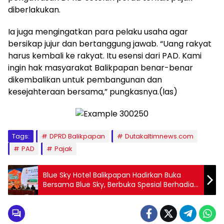
diberlakukan.
Ia juga mengingatkan para pelaku usaha agar
bersikap jujur dan bertanggung jawab. “Uang rakyat
harus kembali ke rakyat. Itu esensi dari PAD. Kami
ingin hak masyarakat Balikpapan benar-benar
dikembalikan untuk pembangunan dan
kesejahteraan bersama,” pungkasnya.(las)
Tags:
DPRD Balikpapan
Dutakaltimnews.com
PAD
Pajak
Blue Sky Hotel Balikpapan Hadirkan Buka
Bersama Blue Sky, Berbuka Spesial Berhadiah
Umroh