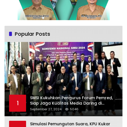
Popular Posts
SMSI Kukuhkan Pengurus Forum Pemred,
1
Siap Jaga Kualitas Media Daring di
Indonesia
September 27, 2024
5046
Simulasi Pemungutan Suara, KPU Kukar