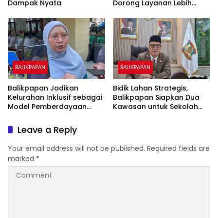
Dampak Nyata
Dorong Layanan Lebih
Layak dan Tanpa Beban
Biaya Warga
BALIKPAPAN
BALIKPAPAN
Balikpapan Jadikan
Bidik Lahan Strategis,
Kelurahan Inklusif sebagai
Balikpapan Siapkan Dua
Model Pemberdayaan
Kawasan untuk Sekolah
Difabel
Rakyat Berbasis Asrama
Leave a Reply
Your email address will not be published.
Required fields are
marked
*