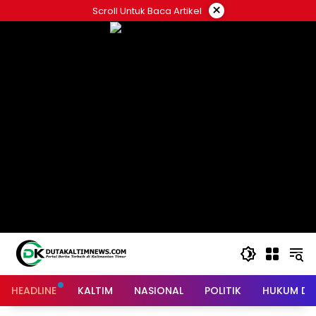
Skip
×
Scroll Untuk Baca Artikel
to
content
HEADLINE
KALTIM
NASIONAL
POLITIK
HUKUM DA