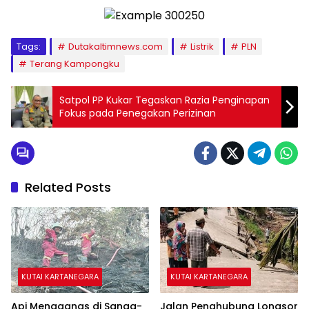
Tags:
Dutakaltimnews.com
Listrik
PLN
Terang Kampongku
Satpol PP Kukar Tegaskan Razia Penginapan
Fokus pada Penegakan Perizinan
Related Posts
KUTAI KARTANEGARA
KUTAI KARTANEGARA
Api Mengganas di Sanga-
Jalan Penghubung Longsor