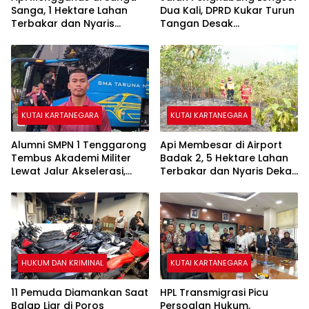
Sanga, 1 Hektare Lahan
Dua Kali, DPRD Kukar Turun
Terbakar dan Nyaris
Tangan Desak
Sambar Rumah Warga
Penanganan Darurat
KUTAI KARTANEGARA
KUTAI KARTANEGARA
Alumni SMPN 1 Tenggarong
Api Membesar di Airport
Tembus Akademi Militer
Badak 2, 5 Hektare Lahan
Lewat Jalur Akselerasi,
Terbakar dan Nyaris Dekati
Jadi Kebanggaan Kukar
Pesantren
HUKUM DAN KRIMINAL
KUTAI KARTANEGARA
11 Pemuda Diamankan Saat
HPL Transmigrasi Picu
Balap Liar di Poros
Persoalan Hukum,