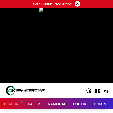
Skip
×
Scroll Untuk Baca Artikel
to
content
HEADLINE
KALTIM
NASIONAL
POLITIK
HUKUM DA