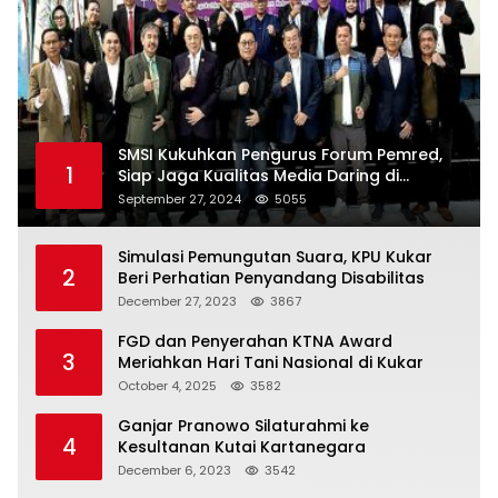
SMSI Kukuhkan Pengurus Forum Pemred,
1
Siap Jaga Kualitas Media Daring di
Indonesia
September 27, 2024
5055
Simulasi Pemungutan Suara, KPU Kukar
2
Beri Perhatian Penyandang Disabilitas
December 27, 2023
3867
FGD dan Penyerahan KTNA Award
3
Meriahkan Hari Tani Nasional di Kukar
October 4, 2025
3582
Ganjar Pranowo Silaturahmi ke
4
Kesultanan Kutai Kartanegara
December 6, 2023
3542