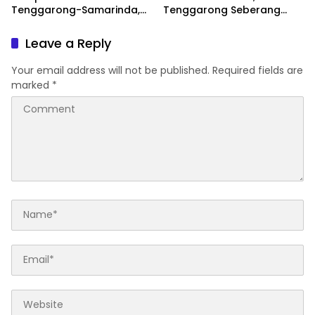
Tenggarong-Samarinda,
Tenggarong Seberang
Motor Ditahan hingga 3
Jadi Wilayah dengan
Bulan
Permasalahan Terbanyak
Leave a Reply
di Kukar
Your email address will not be published.
Required fields are
marked
*