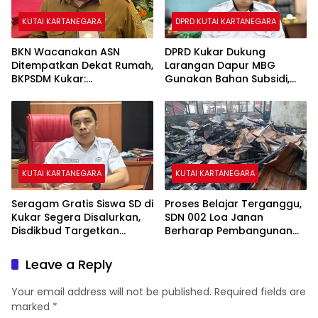
KUTAI KARTANEGARA
DPRD KUTAI KARTANEGARA
BKN Wacanakan ASN
DPRD Kukar Dukung
Ditempatkan Dekat Rumah,
Larangan Dapur MBG
BKPSDM Kukar:
Gunakan Bahan Subsidi,
Penempatan Tetap Sesuai
Ahmad Yani: Jangan
Kebutuhan Pelayanan
Rampas Hak Masyarakat
KUTAI KARTANEGARA
KUTAI KARTANEGARA
Seragam Gratis Siswa SD di
Proses Belajar Terganggu,
Kukar Segera Disalurkan,
SDN 002 Loa Janan
Disdikbud Targetkan
Berharap Pembangunan
Proses Rampung Pekan Ini
Pascakebakaran Segera
Dimulai
Leave a Reply
Your email address will not be published.
Required fields are
marked
*