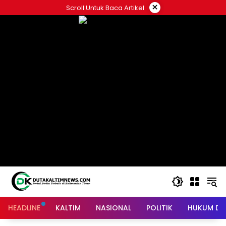
Skip
×
Scroll Untuk Baca Artikel
to
content
HEADLINE
KALTIM
NASIONAL
POLITIK
HUKUM DA