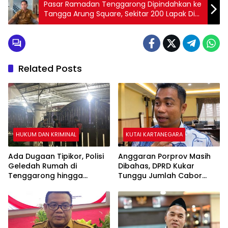
Pasar Ramadan Tenggarong Dipindahkan ke
Tangga Arung Square, Sekitar 200 Lapak Di
Siapkan
Related Posts
HUKUM DAN KRIMINAL
KUTAI KARTANEGARA
Ada Dugaan Tipikor, Polisi
Anggaran Porprov Masih
Geledah Rumah di
Dibahas, DPRD Kukar
Tenggarong hingga
Tunggu Jumlah Cabor
Malam
yang Dipertandingkan di
Paser