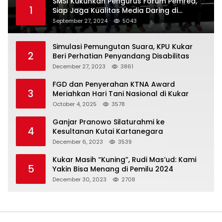
SMSI Kukuhkan Pengurus Forum Pemred,
1
Siap Jaga Kualitas Media Daring di
Indonesia
September 27, 2024
5043
Simulasi Pemungutan Suara, KPU Kukar
2
Beri Perhatian Penyandang Disabilitas
December 27, 2023
3861
FGD dan Penyerahan KTNA Award
3
Meriahkan Hari Tani Nasional di Kukar
October 4, 2025
3578
Ganjar Pranowo Silaturahmi ke
4
Kesultanan Kutai Kartanegara
December 6, 2023
3539
Kukar Masih “Kuning”, Rudi Mas’ud: Kami
5
Yakin Bisa Menang di Pemilu 2024
December 30, 2023
2708