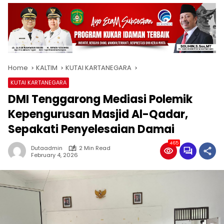
Home
KALTIM
KUTAI KARTANEGARA
KUTAI KARTANEGARA
DMI Tenggarong Mediasi Polemik
Kepengurusan Masjid Al-Qadar,
Sepakati Penyelesaian Damai
465
Dutaadmin
2 Min Read
February 4, 2026