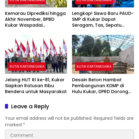
KUTAI KARTANEGARA
KUTAI KARTANEGARA
Kemarau Diprediksi hingga
Lengkap! Siswa Baru PAUD-
Akhir November, BPBD
SMP di Kukar Dapat
Kukar Waspadai
Seragam, Tas, Sepatu
Kekeringan dan Karhutla
hingga Buku Gratis
KUTAI KARTANEGARA
KUTAI KARTANEGARA
Jelang HUT RI ke-81, Kukar
Desain Beton Hambat
Siapkan Ratusan Ribu
Pembangunan KDMP di
Bendera untuk Masyarakat
Hulu Kukar, DPRD Dorong
Pemerintah Cari Solusi
Leave a Reply
Your email address will not be published.
Required fields are
marked
*