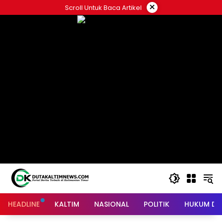
Skip
×
Scroll Untuk Baca Artikel
to
content
HEADLINE
KALTIM
NASIONAL
POLITIK
HUKUM DA