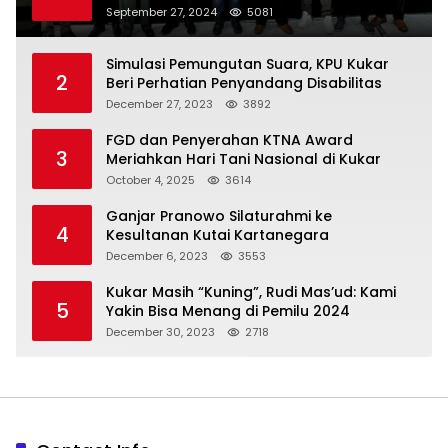
Indonesia
September 27, 2024
5081
Simulasi Pemungutan Suara, KPU Kukar
2
Beri Perhatian Penyandang Disabilitas
December 27, 2023
3892
FGD dan Penyerahan KTNA Award
3
Meriahkan Hari Tani Nasional di Kukar
October 4, 2025
3614
Ganjar Pranowo Silaturahmi ke
4
Kesultanan Kutai Kartanegara
December 6, 2023
3553
Kukar Masih “Kuning”, Rudi Mas’ud: Kami
5
Yakin Bisa Menang di Pemilu 2024
December 30, 2023
2718