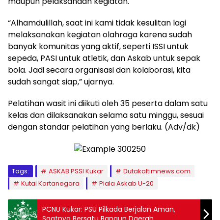
maupun pelaksanaan kegiatan.
“Alhamdulillah, saat ini kami tidak kesulitan lagi
melaksanakan kegiatan olahraga karena sudah
banyak komunitas yang aktif, seperti ISSI untuk
sepeda, PASI untuk atletik, dan Askab untuk sepak
bola. Jadi secara organisasi dan kolaborasi, kita
sudah sangat siap,” ujarnya.
Pelatihan wasit ini diikuti oleh 35 peserta dalam satu
kelas dan dilaksanakan selama satu minggu, sesuai
dengan standar pelatihan yang berlaku. (Adv/dk)
Tags:
ASKAB PSSI Kukar
Dutakaltimnews.com
Kutai Kartanegara
Piala Askab U-20
PCNU Kukar: PSU Pilkada Berjalan Aman,
Saatnya Bersatu Bangun Daerah