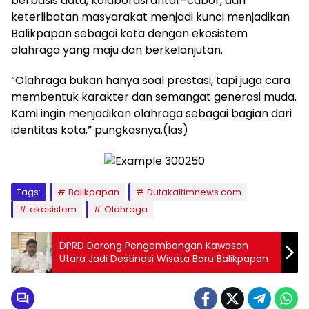
berbasis data, kolaborasi antar-cabor, dan
keterlibatan masyarakat menjadi kunci menjadikan
Balikpapan sebagai kota dengan ekosistem
olahraga yang maju dan berkelanjutan.
“Olahraga bukan hanya soal prestasi, tapi juga cara
membentuk karakter dan semangat generasi muda.
Kami ingin menjadikan olahraga sebagai bagian dari
identitas kota,” pungkasnya.(las)
Tags:
Balikpapan
Dutakaltimnews.com
ekosistem
Olahraga
DPRD Dorong Pengembangan Kawasan
Utara Jadi Destinasi Wisata Baru Balikpapan