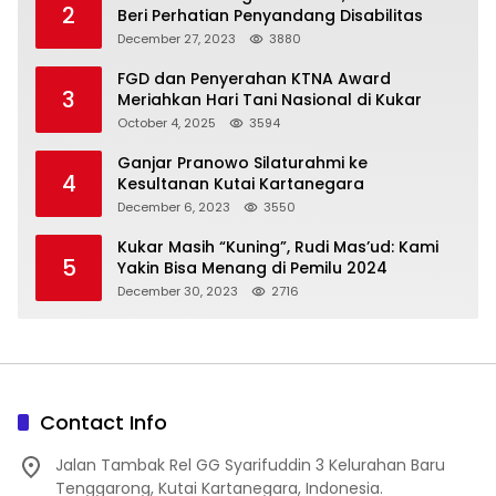
2
Beri Perhatian Penyandang Disabilitas
December 27, 2023
3880
FGD dan Penyerahan KTNA Award
3
Meriahkan Hari Tani Nasional di Kukar
October 4, 2025
3594
Ganjar Pranowo Silaturahmi ke
4
Kesultanan Kutai Kartanegara
December 6, 2023
3550
Kukar Masih “Kuning”, Rudi Mas’ud: Kami
5
Yakin Bisa Menang di Pemilu 2024
December 30, 2023
2716
Contact Info
Jalan Tambak Rel GG Syarifuddin 3 Kelurahan Baru
Tenggarong, Kutai Kartanegara, Indonesia.