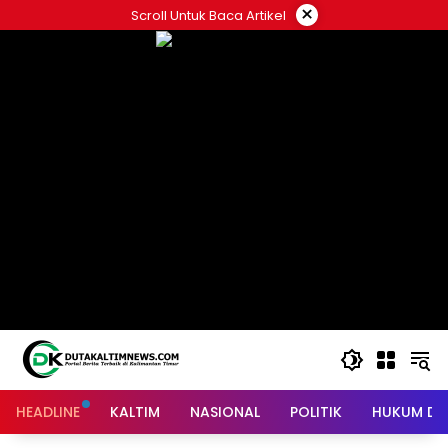
Skip
×
Scroll Untuk Baca Artikel
to
content
HEADLINE
KALTIM
NASIONAL
POLITIK
HUKUM DA