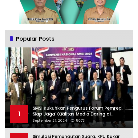
Popular Posts
SMSI Kukuhkan Pengurus Forum Pemred,
1
Siap Jaga Kualitas Media Daring di
Indonesia
September 27, 2024
5073
Simulasi Pemungutan Suara, KPU Kukar