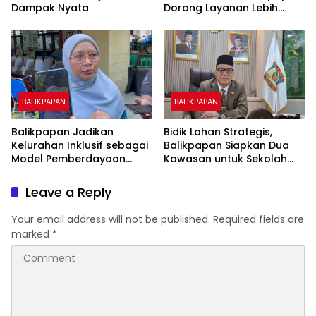
Dampak Nyata
Dorong Layanan Lebih
Layak dan Tanpa Beban
Biaya Warga
BALIKPAPAN
BALIKPAPAN
Balikpapan Jadikan
Bidik Lahan Strategis,
Kelurahan Inklusif sebagai
Balikpapan Siapkan Dua
Model Pemberdayaan
Kawasan untuk Sekolah
Difabel
Rakyat Berbasis Asrama
Leave a Reply
Your email address will not be published.
Required fields are
marked
*