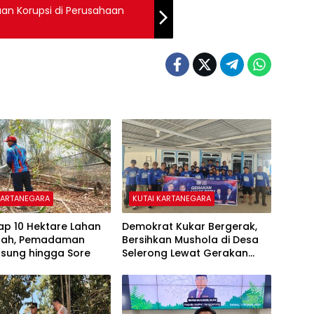
aan Korupsi di Perusahaan
KARTANEGARA
KUTAI KARTANEGARA
ap 10 Hektare Lahan
Demokrat Kukar Bergerak,
ipah, Pemadaman
Bersihkan Mushola di Desa
gsung hingga Sore
Selerong Lewat Gerakan
Langit Biru Indonesia Asri