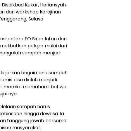
 Disdikbud Kukar, Heriansyah,
n dan workshop kerajinan
Tenggarong, Selasa
asi antara EO Sinar Intan dan
melibatkan pelajar mulai dari
 mengolah sampah menjadi
ta diajarkan bagaimana sampah
onomis bisa diolah menjadi
 agar mereka memahami bahwa
ujarnya.
gelolaan sampah harus
kebiasaan hingga dewasa. Ia
kan tanggung jawab bersama
apisan masyarakat.