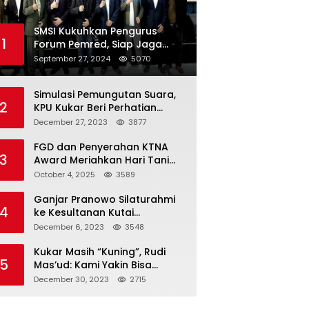
SMSI Kukuhkan Pengurus
1
Forum Pemred, Siap Jaga
Kualitas Media Daring di
September 27, 2024
5070
Indonesia
Simulasi Pemungutan Suara,
2
KPU Kukar Beri Perhatian
Penyandang Disabilitas
December 27, 2023
3877
FGD dan Penyerahan KTNA
3
Award Meriahkan Hari Tani
Nasional di Kukar
October 4, 2025
3589
Ganjar Pranowo Silaturahmi
4
ke Kesultanan Kutai
Kartanegara
December 6, 2023
3548
Kukar Masih “Kuning”, Rudi
5
Mas’ud: Kami Yakin Bisa
Menang di Pemilu 2024
December 30, 2023
2715