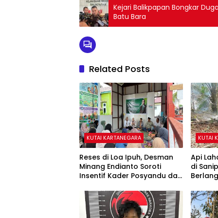
Kejari Balikpapan Bongkar Dug
Batu Bara
Related Posts
KUTAI KARTANEGARA
KUTAI 
Reses di Loa Ipuh, Desman
Api Lah
Minang Endianto Soroti
di San
Insentif Kader Posyandu dan
Berlan
Irigasi Pertanian