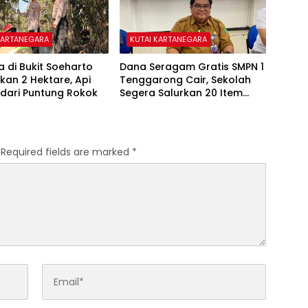
KARTANEGARA
KUTAI KARTANEGARA
a di Bukit Soeharto
Dana Seragam Gratis SMPN 1
an 2 Hektare, Api
Tenggarong Cair, Sekolah
dari Puntung Rokok
Segera Salurkan 20 Item
Perlengkapan Siswa Baru
Required fields are marked
*