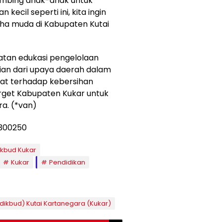
mbing anak-anak untuk
n kecil seperti ini, kita ingin
ha muda di Kabupaten Kutai
guatan edukasi pengelolaan
ian dari upaya daerah dalam
at terhadap kebersihan
arget Kabupaten Kukar untuk
a. (*van)
ikbud Kukar
Kukar
Pendidikan
dikbud) Kutai Kartanegara (Kukar)