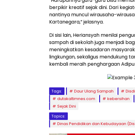
“Harapannya guru-guru bisa membi
berpikir kreatif sejak dini. Dari kegiata
nantinya muncul wirausaha-wirausa
Kartanegara,” jelasnya.
Di sisi lain, Heriansyah menilai pen
sampah di sekolah juga menjadi bag
meningkatkan kesadaran masyarak
lingkungan, sekaligus mendukung t
kembali meraih penghargaan Adipur
Tags:
Daur Ulang Sampah
Disd
dutakaltimnes.com
kebersihan
Sejak Dini
Topics:
Dinas Pendidikan dan Kebudayaan (Dis