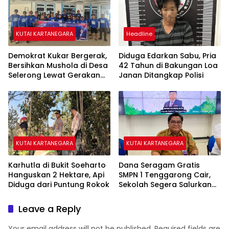
KUTAI KARTANEGARA
Headline
Demokrat Kukar Bergerak,
Diduga Edarkan Sabu, Pria
Bersihkan Mushola di Desa
42 Tahun di Bakungan Loa
Selerong Lewat Gerakan
Janan Ditangkap Polisi
Langit Biru Indonesia Asri
KUTAI KARTANEGARA
KUTAI KARTANEGARA
Karhutla di Bukit Soeharto
Dana Seragam Gratis
Hanguskan 2 Hektare, Api
SMPN 1 Tenggarong Cair,
Diduga dari Puntung Rokok
Sekolah Segera Salurkan
20 Item Perlengkapan
Siswa Baru
Leave a Reply
Your email address will not be published.
Required fields are