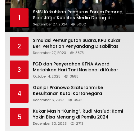
SMSI Kukuhkan Pengurus Forum Pemred,
1
Siap Jaga Kualitas Media Daring di
Indonesia
September 27, 2024
5062
Simulasi Pemungutan Suara, KPU Kukar
2
Beri Perhatian Penyandang Disabilitas
December 27, 2023
3873
FGD dan Penyerahan KTNA Award
3
Meriahkan Hari Tani Nasional di Kukar
October 4, 2025
3588
Ganjar Pranowo Silaturahmi ke
4
Kesultanan Kutai Kartanegara
December 6, 2023
3545
Kukar Masih “Kuning”, Rudi Mas’ud: Kami
5
Yakin Bisa Menang di Pemilu 2024
December 30, 2023
2713