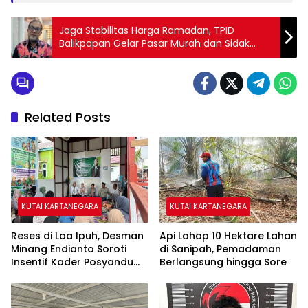
Jaga Stabilitas Harga Ramadan, TPID
Balikpapan Gelar Pasar Murah dan Sidak
Pasar
Related Posts
KUTAI KARTANEGARA
KUTAI KARTANEGARA
Reses di Loa Ipuh, Desman
Api Lahap 10 Hektare Lahan
Minang Endianto Soroti
di Sanipah, Pemadaman
Insentif Kader Posyandu
Berlangsung hingga Sore
dan Irigasi Pertanian