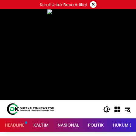
Skip
×
Scroll Untuk Baca Artikel
to
content
HEADLINE
KALTIM
NASIONAL
POLITIK
HUKUM DA