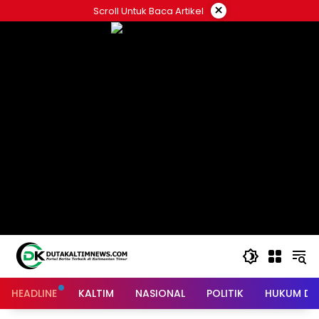
Skip
×
Scroll Untuk Baca Artikel
to
content
HEADLINE
KALTIM
NASIONAL
POLITIK
HUKUM DA