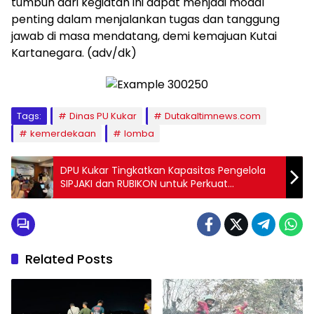
tumbuh dari kegiatan ini dapat menjadi modal
penting dalam menjalankan tugas dan tanggung
jawab di masa mendatang, demi kemajuan Kutai
Kartanegara. (adv/dk)
Tags:
Dinas PU Kukar
Dutakaltimnews.com
kemerdekaan
lomba
DPU Kukar Tingkatkan Kapasitas Pengelola
SIPJAKI dan RUBIKON untuk Perkuat
Pengelolaan Data Jasa Konstruksi
Related Posts