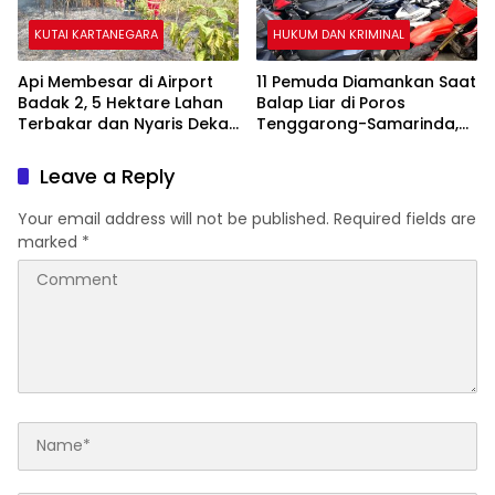
KUTAI KARTANEGARA
HUKUM DAN KRIMINAL
Api Membesar di Airport
11 Pemuda Diamankan Saat
Badak 2, 5 Hektare Lahan
Balap Liar di Poros
Terbakar dan Nyaris Dekati
Tenggarong-Samarinda,
Pesantren
Motor Ditahan hingga 3
Bulan
Leave a Reply
Your email address will not be published.
Required fields are
marked
*