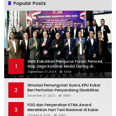
Popular Posts
SMSI Kukuhkan Pengurus Forum Pemred,
1
Siap Jaga Kualitas Media Daring di
Indonesia
September 27, 2024
5059
Simulasi Pemungutan Suara, KPU Kukar
2
Beri Perhatian Penyandang Disabilitas
December 27, 2023
3869
FGD dan Penyerahan KTNA Award
3
Meriahkan Hari Tani Nasional di Kukar
October 4, 2025
3583