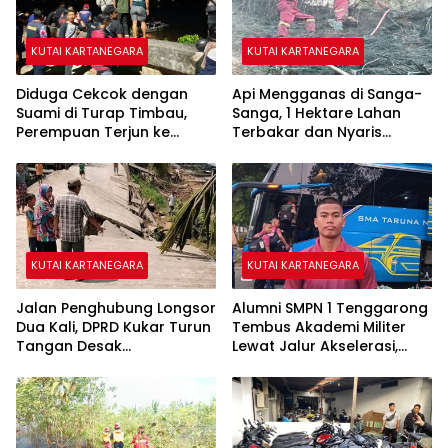
KUTAI KARTANEGARA
KUTAI KARTANEGARA
Diduga Cekcok dengan
Api Mengganas di Sanga-
Suami di Turap Timbau,
Sanga, 1 Hektare Lahan
Perempuan Terjun ke
Terbakar dan Nyaris
Sungai Mahakam
Sambar Rumah Warga
KUTAI KARTANEGARA
KUTAI KARTANEGARA
Jalan Penghubung Longsor
Alumni SMPN 1 Tenggarong
Dua Kali, DPRD Kukar Turun
Tembus Akademi Militer
Tangan Desak
Lewat Jalur Akselerasi,
Penanganan Darurat
Jadi Kebanggaan Kukar