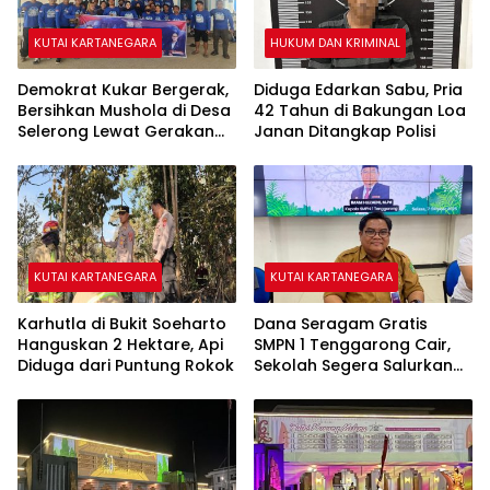
KUTAI KARTANEGARA
HUKUM DAN KRIMINAL
Demokrat Kukar Bergerak,
Diduga Edarkan Sabu, Pria
Bersihkan Mushola di Desa
42 Tahun di Bakungan Loa
Selerong Lewat Gerakan
Janan Ditangkap Polisi
Langit Biru Indonesia Asri
KUTAI KARTANEGARA
KUTAI KARTANEGARA
Karhutla di Bukit Soeharto
Dana Seragam Gratis
Hanguskan 2 Hektare, Api
SMPN 1 Tenggarong Cair,
Diduga dari Puntung Rokok
Sekolah Segera Salurkan
20 Item Perlengkapan
Siswa Baru