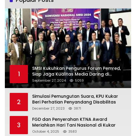
SMSI Kukuhkan Pengurus Forum Pemred,
1
Siap Jaga Kualitas Media Daring di
Indonesia
September 27, 2024
5059
Simulasi Pemungutan Suara, KPU Kukar
2
Beri Perhatian Penyandang Disabilitas
December 27, 2023
3871
FGD dan Penyerahan KTNA Award
3
Meriahkan Hari Tani Nasional di Kukar
October 4, 2025
3583