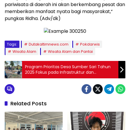
pariwisata di daerah ini akan berkembang pesat dan
memberikan manfaat nyata bagi masyarakat,”
pungkas Ridha. (Adv/dk)
Tags:
Dutakaltimnews.com
Pokdarwis
Wisata Alam
Wisata Alam dan Pantai
Program Prioritas Desa Sumber Sari Tahun
2025 Fokus pada Infrastruktur dan
Ketahanan Pangan
Related Posts