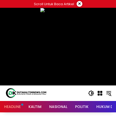
Skip
×
Scroll Untuk Baca Artikel
to
content
HEADLINE
KALTIM
NASIONAL
POLITIK
HUKUM DA