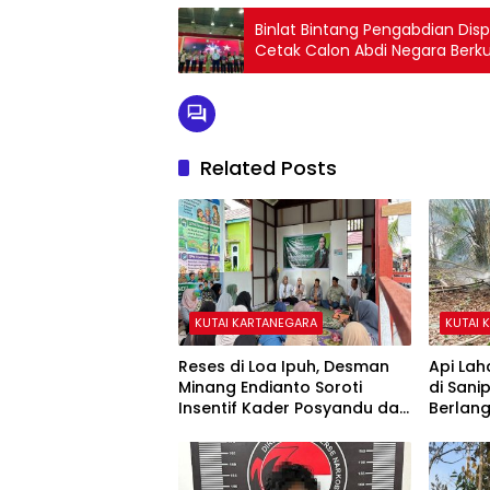
Binlat Bintang Pengabdian Disp
Cetak Calon Abdi Negara Berku
Related Posts
KUTAI KARTANEGARA
KUTAI 
Reses di Loa Ipuh, Desman
Api Lah
Minang Endianto Soroti
di San
Insentif Kader Posyandu dan
Berlan
Irigasi Pertanian