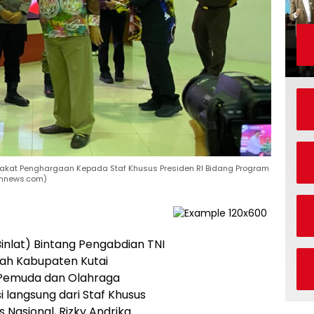
lakat Penghargaan Kepada Staf Khusus Presiden RI Bidang Program
timnews.com)
inlat) Bintang Pengabdian TNI
tah Kabupaten Kutai
s Pemuda dan Olahraga
 langsung dari Staf Khusus
 Nasional, Rizky Andrika.