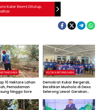
ora Kukar Resmi Ditutup,
alitas
KARTANEGARA
KUTAI KARTANEGARA
ap 10 Hektare Lahan
Demokrat Kukar Bergerak,
ipah, Pemadaman
Bersihkan Mushola di Desa
gsung hingga Sore
Selerong Lewat Gerakan
Langit Biru Indonesia Asri