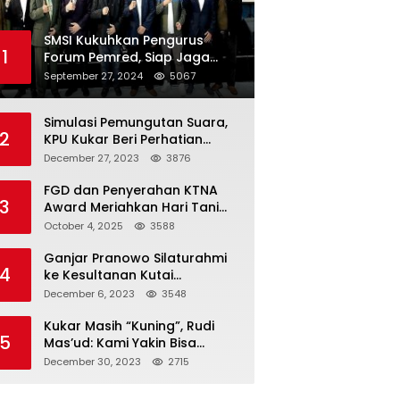
SMSI Kukuhkan Pengurus
1
Forum Pemred, Siap Jaga
Kualitas Media Daring di
September 27, 2024
5067
Indonesia
Simulasi Pemungutan Suara,
2
KPU Kukar Beri Perhatian
Penyandang Disabilitas
December 27, 2023
3876
FGD dan Penyerahan KTNA
3
Award Meriahkan Hari Tani
Nasional di Kukar
October 4, 2025
3588
Ganjar Pranowo Silaturahmi
4
ke Kesultanan Kutai
Kartanegara
December 6, 2023
3548
Kukar Masih “Kuning”, Rudi
5
Mas’ud: Kami Yakin Bisa
Menang di Pemilu 2024
December 30, 2023
2715