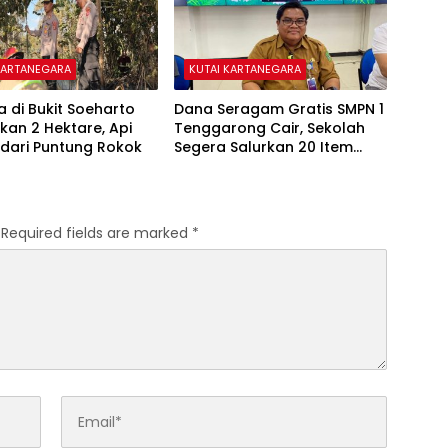
KARTANEGARA
KUTAI KARTANEGARA
a di Bukit Soeharto
Dana Seragam Gratis SMPN 1
an 2 Hektare, Api
Tenggarong Cair, Sekolah
dari Puntung Rokok
Segera Salurkan 20 Item
Perlengkapan Siswa Baru
Required fields are marked
*