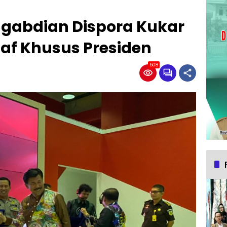
ngabdian Dispora Kukar
taf Khusus Presiden
508