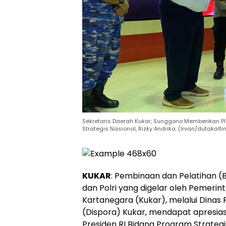
Sekretaris Daerah Kukar, Sunggono Memberikan P
Strategis Nasional, Rizky Andrika. (Irvan/dutakal
KUKAR
: Pembinaan dan Pelatihan (B
dan Polri yang digelar oleh Pemerin
Kartanegara (Kukar), melalui Dina
(Dispora) Kukar, mendapat apresiasi
Presiden RI Bidang Program Strategis