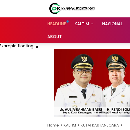
Skip
to
content
HEADLINE
KALTIM
NASIONAL
ABOUT
×
Home
KALTIM
KUTAI KARTANEGARA