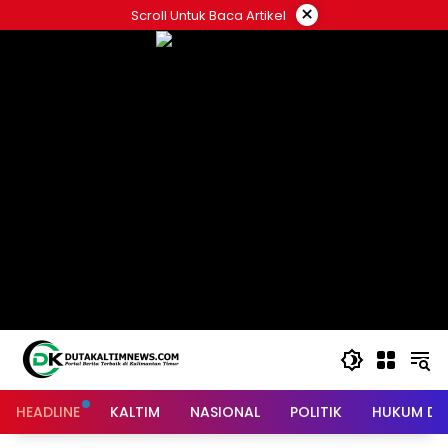
Skip
×
Scroll Untuk Baca Artikel
to
content
HEADLINE
KALTIM
NASIONAL
POLITIK
HUKUM DA