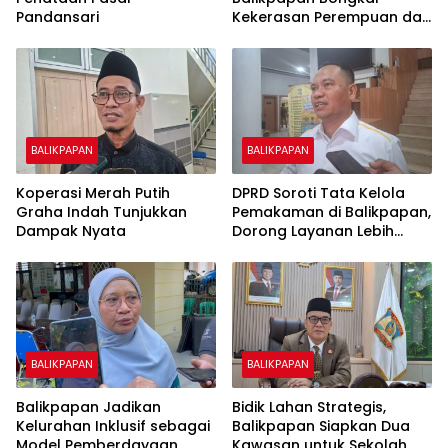
Pandansari
Kekerasan Perempuan dan
Anak
BALIKPAPAN
BALIKPAPAN
Koperasi Merah Putih
DPRD Soroti Tata Kelola
Graha Indah Tunjukkan
Pemakaman di Balikpapan,
Dampak Nyata
Dorong Layanan Lebih
Layak dan Tanpa Beban
Biaya Warga
BALIKPAPAN
BALIKPAPAN
Balikpapan Jadikan
Bidik Lahan Strategis,
Kelurahan Inklusif sebagai
Balikpapan Siapkan Dua
Model Pemberdayaan
Kawasan untuk Sekolah