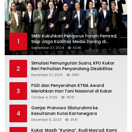
SMSI Kukuhkan Pengurus Forum Pemred,
1
Siap Jaga Kualitas Media Daring di
Indonesia
September 27, 2024
5045
Simulasi Pemungutan Suara, KPU Kukar
2
Beri Perhatian Penyandang Disabilitas
December 27, 2023
3861
FGD dan Penyerahan KTNA Award
3
Meriahkan Hari Tani Nasional di Kukar
October 4, 2025
3579
Ganjar Pranowo Silaturahmi ke
4
Kesultanan Kutai Kartanegara
December 6, 2023
3541
Kukar Masih “Kuning”, Rudi Mas’ud: Kami