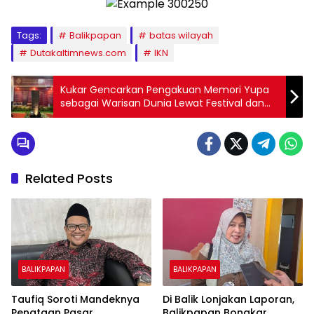
Tags:
Balikpapan
batas wilayah
Dutakaltimnews.com
IKN
Kukar Gencarkan Pengakuan Memori Yupa
sebagai Warisan Dunia Lewat Festival dan
Dukungan Publik
Related Posts
BALIKPAPAN
BALIKPAPAN
Taufiq Soroti Mandeknya
Di Balik Lonjakan Laporan,
Penataan Pasar
Balikpapan Bongkar