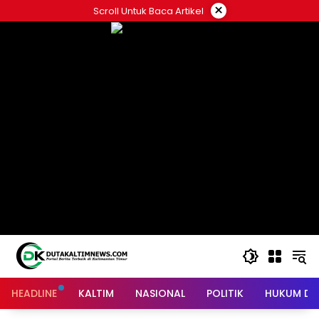
Skip
×
Scroll Untuk Baca Artikel
to
content
HEADLINE
KALTIM
NASIONAL
POLITIK
HUKUM DA