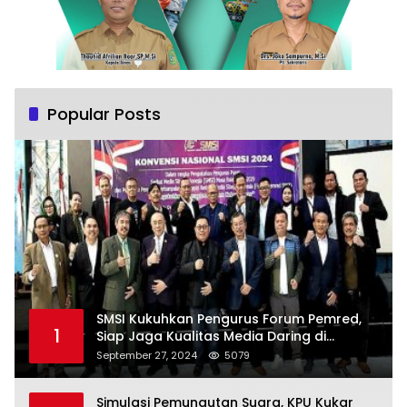
Popular Posts
SMSI Kukuhkan Pengurus Forum Pemred,
1
Siap Jaga Kualitas Media Daring di
Indonesia
September 27, 2024
5079
Simulasi Pemungutan Suara, KPU Kukar