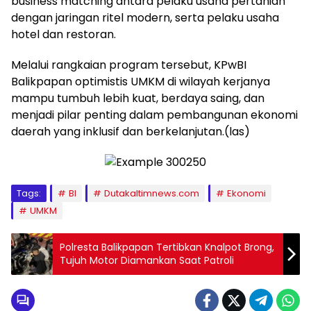
business matching antara pelaku usaha pertanian
dengan jaringan ritel modern, serta pelaku usaha
hotel dan restoran.
Melalui rangkaian program tersebut, KPwBI
Balikpapan optimistis UMKM di wilayah kerjanya
mampu tumbuh lebih kuat, berdaya saing, dan
menjadi pilar penting dalam pembangunan ekonomi
daerah yang inklusif dan berkelanjutan.(las)
Tags:
BI
Dutakaltimnews.com
Ekonomi
UMKM
Polresta Balikpapan Tertibkan Knalpot Brong,
Tujuh Motor Diamankan Saat Patroli