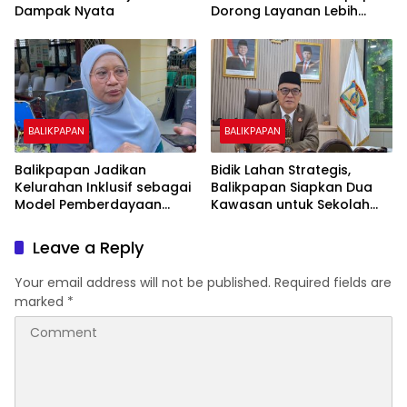
Dampak Nyata
Dorong Layanan Lebih
Layak dan Tanpa Beban
Biaya Warga
BALIKPAPAN
BALIKPAPAN
Balikpapan Jadikan
Bidik Lahan Strategis,
Kelurahan Inklusif sebagai
Balikpapan Siapkan Dua
Model Pemberdayaan
Kawasan untuk Sekolah
Difabel
Rakyat Berbasis Asrama
Leave a Reply
Your email address will not be published.
Required fields are
marked
*