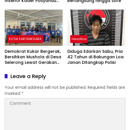
Insentif Kader Posyandu
Berlangsung hingga Sore
dan Irigasi Pertanian
KUTAI KARTANEGARA
Headline
Demokrat Kukar Bergerak,
Diduga Edarkan Sabu, Pria
Bersihkan Mushola di Desa
42 Tahun di Bakungan Loa
Selerong Lewat Gerakan
Janan Ditangkap Polisi
Langit Biru Indonesia Asri
Leave a Reply
Your email address will not be published.
Required fields are
marked
*