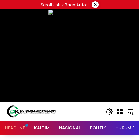
Skip
×
Scroll Untuk Baca Artikel
to
content
HEADLINE
KALTIM
NASIONAL
POLITIK
HUKUM DA