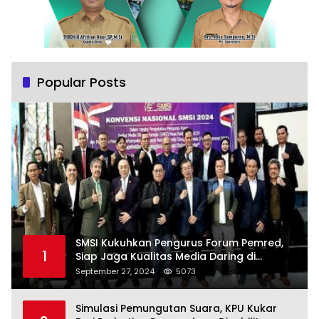
Popular Posts
SMSI Kukuhkan Pengurus Forum Pemred,
1
Siap Jaga Kualitas Media Daring di
Indonesia
September 27, 2024
5073
Simulasi Pemungutan Suara, KPU Kukar