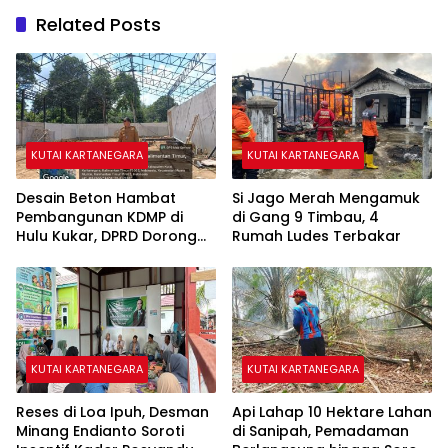
Related Posts
KUTAI KARTANEGARA
KUTAI KARTANEGARA
Desain Beton Hambat
Si Jago Merah Mengamuk
Pembangunan KDMP di
di Gang 9 Timbau, 4
Hulu Kukar, DPRD Dorong
Rumah Ludes Terbakar
Pemerintah Cari Solusi
KUTAI KARTANEGARA
KUTAI KARTANEGARA
Reses di Loa Ipuh, Desman
Api Lahap 10 Hektare Lahan
Minang Endianto Soroti
di Sanipah, Pemadaman