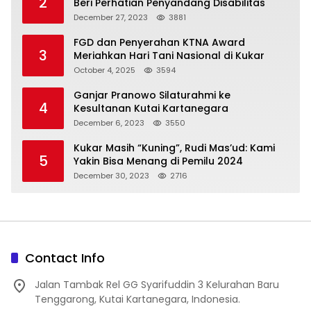
2
Beri Perhatian Penyandang Disabilitas
December 27, 2023
3881
FGD dan Penyerahan KTNA Award
3
Meriahkan Hari Tani Nasional di Kukar
October 4, 2025
3594
Ganjar Pranowo Silaturahmi ke
4
Kesultanan Kutai Kartanegara
December 6, 2023
3550
Kukar Masih “Kuning”, Rudi Mas’ud: Kami
5
Yakin Bisa Menang di Pemilu 2024
December 30, 2023
2716
Contact Info
Jalan Tambak Rel GG Syarifuddin 3 Kelurahan Baru
Tenggarong, Kutai Kartanegara, Indonesia.