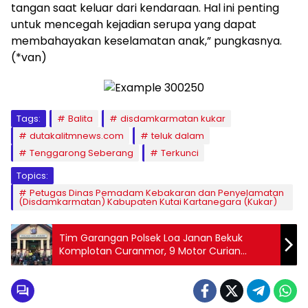
tangan saat keluar dari kendaraan. Hal ini penting
untuk mencegah kejadian serupa yang dapat
membahayakan keselamatan anak,” pungkasnya.
(*van)
Tags:
Balita
disdamkarmatan kukar
dutakalitmnews.com
teluk dalam
Tenggarong Seberang
Terkunci
Topics:
Petugas Dinas Pemadam Kebakaran dan Penyelamatan
(Disdamkarmatan) Kabupaten Kutai Kartanegara (Kukar)
Tim Garangan Polsek Loa Janan Bekuk
Komplotan Curanmor, 9 Motor Curian
Diamankan