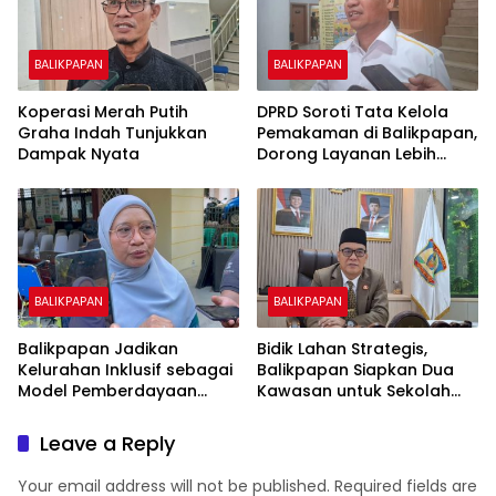
BALIKPAPAN
BALIKPAPAN
Koperasi Merah Putih
DPRD Soroti Tata Kelola
Graha Indah Tunjukkan
Pemakaman di Balikpapan,
Dampak Nyata
Dorong Layanan Lebih
Layak dan Tanpa Beban
Biaya Warga
BALIKPAPAN
BALIKPAPAN
Balikpapan Jadikan
Bidik Lahan Strategis,
Kelurahan Inklusif sebagai
Balikpapan Siapkan Dua
Model Pemberdayaan
Kawasan untuk Sekolah
Difabel
Rakyat Berbasis Asrama
Leave a Reply
Your email address will not be published.
Required fields are