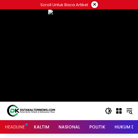
Skip
×
Scroll Untuk Baca Artikel
to
content
HEADLINE
KALTIM
NASIONAL
POLITIK
HUKUM DA