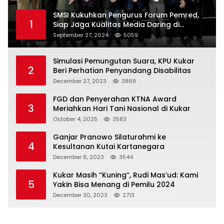
SMSI Kukuhkan Pengurus Forum Pemred,
1
Siap Jaga Kualitas Media Daring di
Indonesia
September 27, 2024
5059
Simulasi Pemungutan Suara, KPU Kukar
2
Beri Perhatian Penyandang Disabilitas
December 27, 2023
3869
FGD dan Penyerahan KTNA Award
3
Meriahkan Hari Tani Nasional di Kukar
October 4, 2025
3583
Ganjar Pranowo Silaturahmi ke
4
Kesultanan Kutai Kartanegara
December 6, 2023
3544
Kukar Masih “Kuning”, Rudi Mas’ud: Kami
5
Yakin Bisa Menang di Pemilu 2024
December 30, 2023
2713