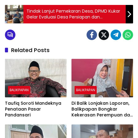
Tindak Lanjut Pemekaran Desa, DPMD Kukar
Gelar Evaluasi Desa Persiapan dan
Penegasan Batas Desa
Related Posts
BALIKPAPAN
BALIKPAPAN
Taufiq Soroti Mandeknya
Di Balik Lonjakan Laporan,
Penataan Pasar
Balikpapan Bongkar
Pandansari
Kekerasan Perempuan dan
Anak