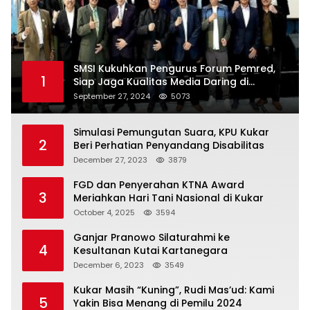
SMSI Kukuhkan Pengurus Forum Pemred,
1
Siap Jaga Kualitas Media Daring di
Indonesia
September 27, 2024
5073
Simulasi Pemungutan Suara, KPU Kukar
2
Beri Perhatian Penyandang Disabilitas
December 27, 2023
3879
FGD dan Penyerahan KTNA Award
3
Meriahkan Hari Tani Nasional di Kukar
October 4, 2025
3594
Ganjar Pranowo Silaturahmi ke
4
Kesultanan Kutai Kartanegara
December 6, 2023
3549
Kukar Masih “Kuning”, Rudi Mas’ud: Kami
5
Yakin Bisa Menang di Pemilu 2024