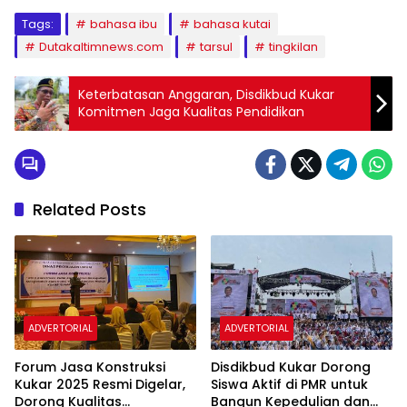
Tags:
bahasa ibu
bahasa kutai
Dutakaltimnews.com
tarsul
tingkilan
Keterbatasan Anggaran, Disdikbud Kukar
Komitmen Jaga Kualitas Pendidikan
Related Posts
ADVERTORIAL
ADVERTORIAL
Forum Jasa Konstruksi
Disdikbud Kukar Dorong
Kukar 2025 Resmi Digelar,
Siswa Aktif di PMR untuk
Dorong Kualitas
Bangun Kepedulian dan