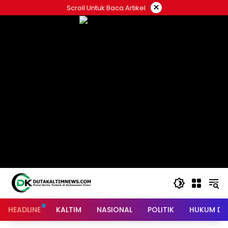
Skip
×
Scroll Untuk Baca Artikel
to
content
HEADLINE
KALTIM
NASIONAL
POLITIK
HUKUM DA