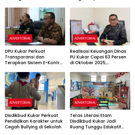
Pembangunan
Cegah Kekerasan di
Infrastruktur
Sekolah
ADVERTORIAL
ADVERTORIAL
DPU Kukar Perkuat
Realisasi Keuangan Dinas
Transparansi dan
PU Kukar Capai 63 Persen
Terapkan Sistem E-Kontrak
di Oktober 2025,
untuk Cegah Pungutan Liar
Pembangunan Berjalan
Sesuai Target
ADVERTORIAL
ADVERTORIAL
Disdikbud Kukar Perkuat
Teras Literasi Etam
Pendidikan Karakter untuk
Disdikbud Kukar Jadi
Cegah Bullying di Sekolah
Ruang Tunggu Edukatif
bagi Pengunjung