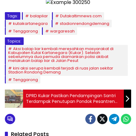
Tags:
balapliar
Dutakaltimnews.com
kutaikartanegara
stadionrendongdemang
Tenggarong
wargaresah
Topics:
Aksi balap liar kembali meresahkan masyarakat di
Kabupaten Kutai Kartanegara (Kukar). Setelah
sebelumnya dua pemuda diamankan polisi akibat
melakukan balap liar di Jalan Pesut
kini aksi serupa kembali terjadi di ruas jalan sekitar
Stadion Rondong Demang
Tenggarong
DPRD Kukar Pastikan Pendampingan Santri
Terdampak Penutupan Pondok Pesantren
Ibadurrahman
Related Posts