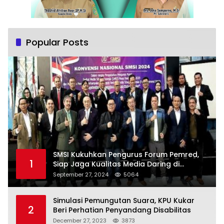
Popular Posts
SMSI Kukuhkan Pengurus Forum Pemred,
1
Siap Jaga Kualitas Media Daring di
Indonesia
September 27, 2024
5064
Simulasi Pemungutan Suara, KPU Kukar
2
Beri Perhatian Penyandang Disabilitas
December 27, 2023
3873