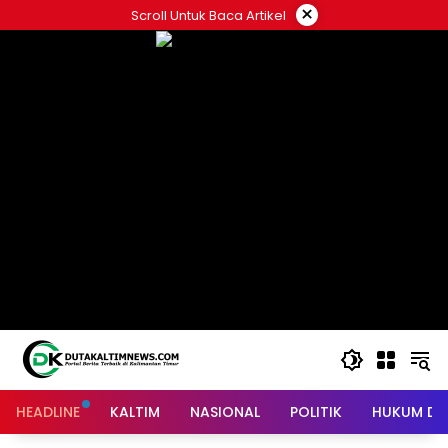
Skip
×
Scroll Untuk Baca Artikel
to
content
HEADLINE
KALTIM
NASIONAL
POLITIK
HUKUM DA