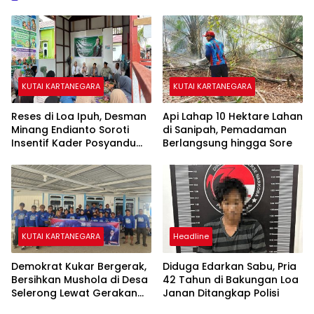
KUTAI KARTANEGARA
KUTAI KARTANEGARA
Reses di Loa Ipuh, Desman
Api Lahap 10 Hektare Lahan
Minang Endianto Soroti
di Sanipah, Pemadaman
Insentif Kader Posyandu
Berlangsung hingga Sore
dan Irigasi Pertanian
KUTAI KARTANEGARA
Headline
Demokrat Kukar Bergerak,
Diduga Edarkan Sabu, Pria
Bersihkan Mushola di Desa
42 Tahun di Bakungan Loa
Selerong Lewat Gerakan
Janan Ditangkap Polisi
Langit Biru Indonesia Asri