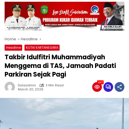
Home
Headline
Headline
KUTAI KARTANEGARA
Takbir Idulfitri Muhammadiyah
Menggema di TAS, Jamaah Padati
Parkiran Sejak Pagi
447
Dutaadmin
3 Min Read
March 20, 2026