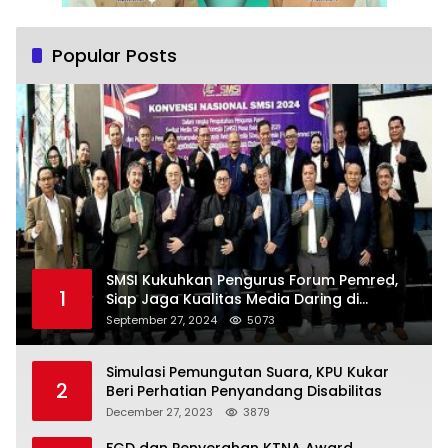
Popular Posts
SMSI Kukuhkan Pengurus Forum Pemred,
1
Siap Jaga Kualitas Media Daring di
Indonesia
September 27, 2024
5073
Simulasi Pemungutan Suara, KPU Kukar
2
Beri Perhatian Penyandang Disabilitas
December 27, 2023
3879