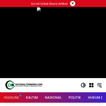
Skip
×
Scroll Untuk Baca Artikel
to
content
HEADLINE
KALTIM
NASIONAL
POLITIK
HUKUM DA