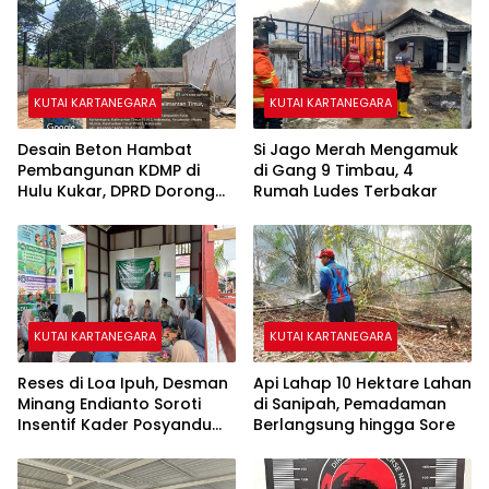
KUTAI KARTANEGARA
KUTAI KARTANEGARA
Desain Beton Hambat
Si Jago Merah Mengamuk
Pembangunan KDMP di
di Gang 9 Timbau, 4
Hulu Kukar, DPRD Dorong
Rumah Ludes Terbakar
Pemerintah Cari Solusi
KUTAI KARTANEGARA
KUTAI KARTANEGARA
Reses di Loa Ipuh, Desman
Api Lahap 10 Hektare Lahan
Minang Endianto Soroti
di Sanipah, Pemadaman
Insentif Kader Posyandu
Berlangsung hingga Sore
dan Irigasi Pertanian