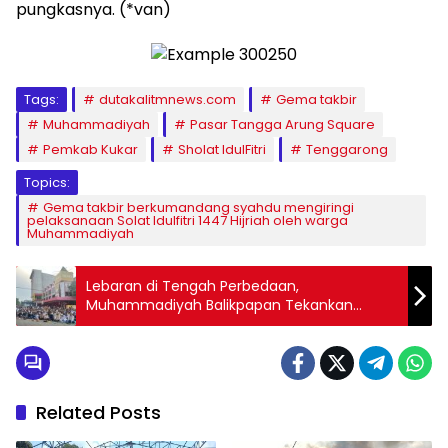
pungkasnya. (*van)
Tags:
dutakalitmnews.com
Gema takbir
Muhammadiyah
Pasar Tangga Arung Square
Pemkab Kukar
Sholat IdulFitri
Tenggarong
Topics:
Gema takbir berkumandang syahdu mengiringi
pelaksanaan Solat Idulfitri 1447 Hijriah oleh warga
Muhammadiyah
Lebaran di Tengah Perbedaan,
Muhammadiyah Balikpapan Tekankan
Pesan Persatuan
Related Posts