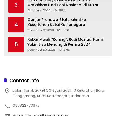
FGD dan Penyerahan KTNA Award
3
Meriahkan Hari Tani Nasional di Kukar
October 4, 2025
3594
Ganjar Pranowo Silaturahmi ke
4
Kesultanan Kutai Kartanegara
December 6, 2023
3550
Kukar Masih “Kuning”, Rudi Mas’ud: Kami
5
Yakin Bisa Menang di Pemilu 2024
December 30, 2023
2716
Contact Info
Jalan Tambak Rel GG Syarifuddin 3 Kelurahan Baru
Tenggarong, Kutai Kartanegara, Indonesia.
085822773673
dutakaltimnews88@gmail.com