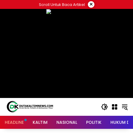
Skip
×
Scroll Untuk Baca Artikel
to
content
HEADLINE
KALTIM
NASIONAL
POLITIK
HUKUM DA