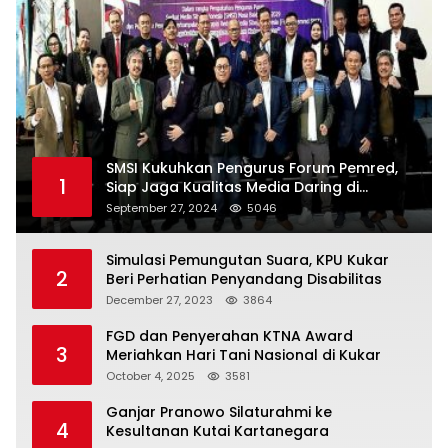
SMSI Kukuhkan Pengurus Forum Pemred,
1
Siap Jaga Kualitas Media Daring di
Indonesia
September 27, 2024
5046
Simulasi Pemungutan Suara, KPU Kukar
2
Beri Perhatian Penyandang Disabilitas
December 27, 2023
3864
FGD dan Penyerahan KTNA Award
3
Meriahkan Hari Tani Nasional di Kukar
October 4, 2025
3581
Ganjar Pranowo Silaturahmi ke
4
Kesultanan Kutai Kartanegara