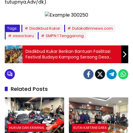
tutupnya.Adv/dk)
Tags:
Disdikbud Kukar
Dutakaltimnews.com
siswa baru
SMPN 1 Tenggarong
Disdikbud Kukar Berikan Bantuan Fasilitasi
Festival Budaya Kampong Seraong Desa
Jembayan Tengah
Related Posts
HUKUM DAN KRIMINAL
KUTAI KARTANEGARA