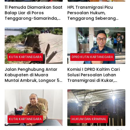
11 Pemuda Diamankan Saat
HPL Transmigrasi Picu
Balap Liar di Poros
Persoalan Hukum,
Tenggarong-Samarinda,
Tenggarong Seberang
Motor Ditahan hingga 3
Jadi Wilayah dengan
Bulan
Permasalahan Terbanyak
di Kukar
KUTAI KARTANEGARA
DPRD KUTAI KARTANEGARA
Jalan Penghubung Antar
Komisi I DPRD Kaltim Cari
Kabupaten di Muara
Solusi Persoalan Lahan
Muntai Ambruk, Longsor 50
Transmigrasi di Kukar,
Meter Lumpuhkan Akses
Cegah Kasus Serupa JMB
Warga
Terulang
KUTAI KARTANEGARA
HUKUM DAN KRIMINAL