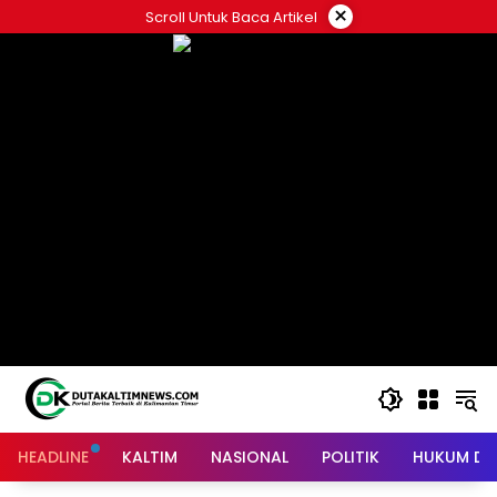
Skip
×
Scroll Untuk Baca Artikel
to
content
HEADLINE
KALTIM
NASIONAL
POLITIK
HUKUM DA