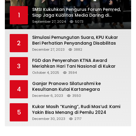
SMSI Kukuhkan Pengurus Forum Pemred,
1
Siap Jaga Kualitas Media Daring di
Indonesia
September 27, 2024
5073
Simulasi Pemungutan Suara, KPU Kukar
2
Beri Perhatian Penyandang Disabilitas
December 27, 2023
3882
FGD dan Penyerahan KTNA Award
3
Meriahkan Hari Tani Nasional di Kukar
October 4, 2025
3594
Ganjar Pranowo Silaturahmi ke
4
Kesultanan Kutai Kartanegara
December 6, 2023
3550
Kukar Masih “Kuning”, Rudi Mas’ud: Kami
5
Yakin Bisa Menang di Pemilu 2024
December 30, 2023
2717