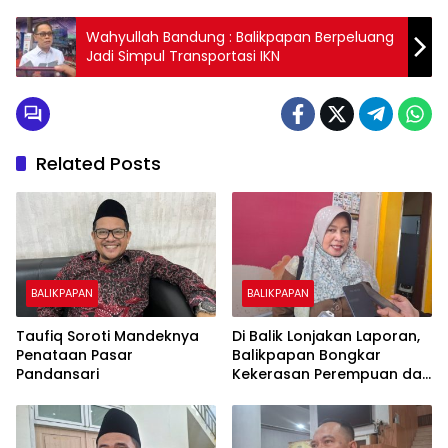
Wahyullah Bandung : Balikpapan Berpeluang
Jadi Simpul Transportasi IKN
Related Posts
BALIKPAPAN
BALIKPAPAN
Taufiq Soroti Mandeknya
Di Balik Lonjakan Laporan,
Penataan Pasar
Balikpapan Bongkar
Pandansari
Kekerasan Perempuan dan
Anak