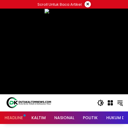
Skip
×
Scroll Untuk Baca Artikel
to
content
HEADLINE
KALTIM
NASIONAL
POLITIK
HUKUM DA