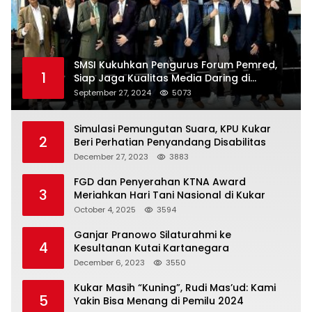
SMSI Kukuhkan Pengurus Forum Pemred,
1
Siap Jaga Kualitas Media Daring di
Indonesia
September 27, 2024
5073
Simulasi Pemungutan Suara, KPU Kukar
2
Beri Perhatian Penyandang Disabilitas
December 27, 2023
3883
FGD dan Penyerahan KTNA Award
3
Meriahkan Hari Tani Nasional di Kukar
October 4, 2025
3594
Ganjar Pranowo Silaturahmi ke
4
Kesultanan Kutai Kartanegara
December 6, 2023
3550
Kukar Masih “Kuning”, Rudi Mas’ud: Kami
5
Yakin Bisa Menang di Pemilu 2024