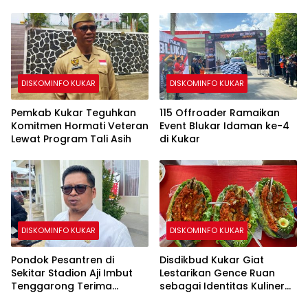
MPP di Kecamatan
Kukar Bangun Infrastruktur
Terpadu
DISKOMINFO KUKAR
DISKOMINFO KUKAR
Pemkab Kukar Teguhkan
115 Offroader Ramaikan
Komitmen Hormati Veteran
Event Blukar Idaman ke-4
Lewat Program Tali Asih
di Kukar
DISKOMINFO KUKAR
DISKOMINFO KUKAR
Pondok Pesantren di
Disdikbud Kukar Giat
Sekitar Stadion Aji Imbut
Lestarikan Gence Ruan
Tenggarong Terima
sebagai Identitas Kuliner
Bantuan Pemerintah
Kutai