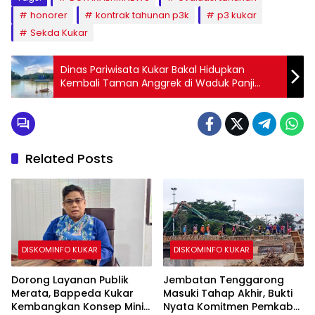
honorer
kontrak tahunan p3k
p3 kukar
Sekda Kukar
Dinas Pariwisata Kukar Bakal Hidupkan
Kembali Taman Anggrek di Waduk Panji
Sukarame
Related Posts
DISKOMINFO KUKAR
DISKOMINFO KUKAR
Dorong Layanan Publik
Jembatan Tenggarong
Merata, Bappeda Kukar
Masuki Tahap Akhir, Bukti
Kembangkan Konsep Mini
Nyata Komitmen Pemkab