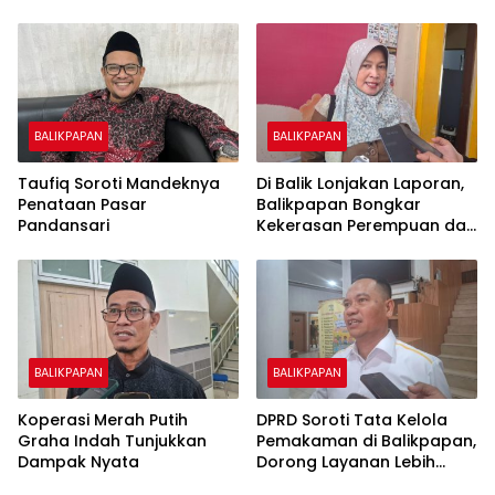
BALIKPAPAN
BALIKPAPAN
Taufiq Soroti Mandeknya
Di Balik Lonjakan Laporan,
Penataan Pasar
Balikpapan Bongkar
Pandansari
Kekerasan Perempuan dan
Anak
BALIKPAPAN
BALIKPAPAN
Koperasi Merah Putih
DPRD Soroti Tata Kelola
Graha Indah Tunjukkan
Pemakaman di Balikpapan,
Dampak Nyata
Dorong Layanan Lebih
Layak dan Tanpa Beban