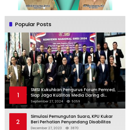
Popular Posts
SMSI Kukuhkan Pengurus Forum Pemred,
1
Siap Jaga Kualitas Media Daring di
Indonesia
September 27, 2024
5059
Simulasi Pemungutan Suara, KPU Kukar
2
Beri Perhatian Penyandang Disabilitas
December 27, 2023
3870