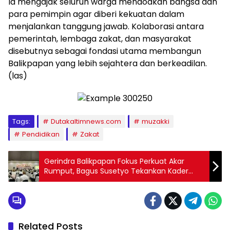
Ia mengajak seluruh warga mendoakan bangsa dan
para pemimpin agar diberi kekuatan dalam
menjalankan tanggung jawab. Kolaborasi antara
pemerintah, lembaga zakat, dan masyarakat
disebutnya sebagai fondasi utama membangun
Balikpapan yang lebih sejahtera dan berkeadilan.
(las)
Tags:
Dutakaltimnews.com
muzakki
Pendidikan
Zakat
Gerindra Balikpapan Fokus Perkuat Akar
Rumput, Bagus Susetyo Tekankan Kader
Responsif
Related Posts