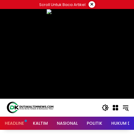
Skip
×
Scroll Untuk Baca Artikel
to
content
HEADLINE
KALTIM
NASIONAL
POLITIK
HUKUM DA