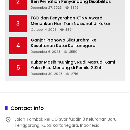
2
Beri Perhatian Penyandang Disabilitas
December 27, 2023
3879
FGD dan Penyerahan KTNA Award
3
Meriahkan Hari Tani Nasional di Kukar
October 4, 2025
3594
Ganjar Pranowo Silaturahmi ke
4
Kesultanan Kutai Kartanegara
December 6, 2023
3550
Kukar Masih “Kuning”, Rudi Mas’ud: Kami
5
Yakin Bisa Menang di Pemilu 2024
December 30, 2023
2716
Contact Info
Jalan Tambak Rel GG Syarifuddin 3 Kelurahan Baru
Tenggarong, Kutai Kartanegara, Indonesia.