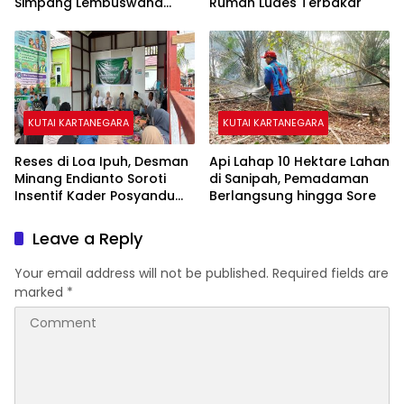
Simpang Lembuswana
Rumah Ludes Terbakar
Tiap Akhir Pekan
KUTAI KARTANEGARA
KUTAI KARTANEGARA
Reses di Loa Ipuh, Desman
Api Lahap 10 Hektare Lahan
Minang Endianto Soroti
di Sanipah, Pemadaman
Insentif Kader Posyandu
Berlangsung hingga Sore
dan Irigasi Pertanian
Leave a Reply
Your email address will not be published.
Required fields are
marked
*