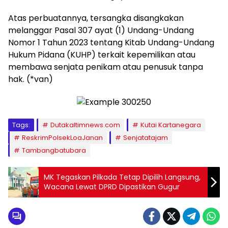
Atas perbuatannya, tersangka disangkakan
melanggar Pasal 307 ayat (1) Undang-Undang
Nomor 1 Tahun 2023 tentang Kitab Undang-Undang
Hukum Pidana (KUHP) terkait kepemilikan atau
membawa senjata penikam atau penusuk tanpa
hak. (*van)
Tags:
Dutakaltimnews.com
Kutai Kartanegara
ReskrimPolsekLoaJanan
Senjatatajam
Tambangbatubara
MK Tegaskan Pilkada Tetap Dipilih Langsung,
Wacana Lewat DPRD Dipastikan Gugur