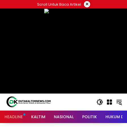
Skip
×
Scroll Untuk Baca Artikel
to
content
HEADLINE
KALTIM
NASIONAL
POLITIK
HUKUM DA