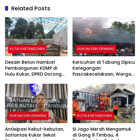
Related Posts
KUTAI KARTANEGARA
HUKUM DAN KRIMINAL
Desain Beton Hambat
Kericuhan di Tabang Dipicu
Pembangunan KDMP di
Ketegangan
Hulu Kukar, DPRD Dorong
Pascakecelakaan, Warga
Pemerintah Cari Solusi
Sempat Lakukan Sweeping
HUKUM DAN KRIMINAL
KUTAI KARTANEGARA
Antisipasi Kebut-kebutan,
Si Jago Merah Mengamuk
Satlantas Kukar Sekat
di Gang 9 Timbau, 4