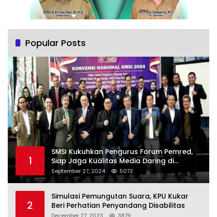
Popular Posts
SMSI Kukuhkan Pengurus Forum Pemred,
1
Siap Jaga Kualitas Media Daring di
Indonesia
September 27, 2024
5072
Simulasi Pemungutan Suara, KPU Kukar
2
Beri Perhatian Penyandang Disabilitas
December 27, 2023
3879