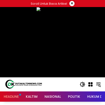
Skip
×
Scroll Untuk Baca Artikel
to
content
HEADLINE
KALTIM
NASIONAL
POLITIK
HUKUM DA