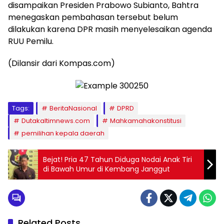
disampaikan Presiden Prabowo Subianto, Bahtra
menegaskan pembahasan tersebut belum
dilakukan karena DPR masih menyelesaikan agenda
RUU Pemilu.
(Dilansir dari Kompas.com)
Tags:
BeritaNasional
DPRD
Dutakaltimnews.com
Mahkamahakonstitusi
pemilihan kepala daerah
Bejat! Pria 47 Tahun Diduga Nodai Anak Tiri
di Bawah Umur di Kembang Janggut
Related Posts