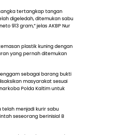
rsangka tertangkap tangan
elah digeledah, ditemukan sabu
eto 913 gram,” jelas AKBP Nur
kemasan plastik kuning dengan
aran yang pernah ditemukan
 genggam sebagai barang bukti
saksikan masyarakat sesuai
snarkoba Polda Kaltim untuk
telah menjadi kurir sabu
ntah seseorang berinisial B