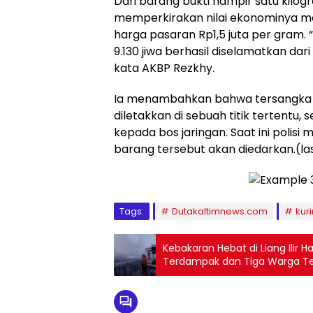
Dari barang bukti hampir satu kilogr
memperkirakan nilai ekonominya me
harga pasaran Rp1,5 juta per gram. 
9.130 jiwa berhasil diselamatkan da
kata AKBP Rezkhy.
Ia menambahkan bahwa tersangka 
diletakkan di sebuah titik tertentu,
kepada bos jaringan. Saat ini polis
barang tersebut akan diedarkan.(la
Tags:
Dutakaltimnews.com
kuri
Kebakaran Hebat di Liang Ilir 
Terdampak dan Tiga Warga Te