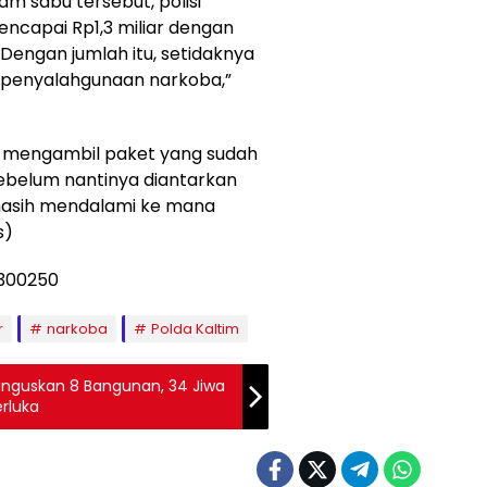
am sabu tersebut, polisi
ncapai Rp1,3 miliar dengan
“Dengan jumlah itu, setidaknya
ri penyalahgunaan narkoba,”
mengambil paket yang sudah
 sebelum nantinya diantarkan
i masih mendalami ke mana
s)
r
narkoba
Polda Kaltim
Hanguskan 8 Bangunan, 34 Jiwa
rluka