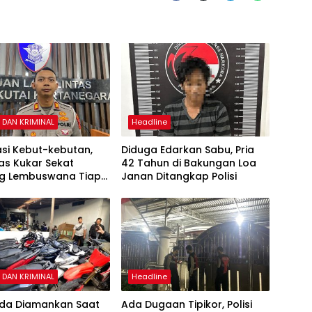
DAN KRIMINAL
Headline
asi Kebut-kebutan,
Diduga Edarkan Sabu, Pria
as Kukar Sekat
42 Tahun di Bakungan Loa
g Lembuswana Tiap
Janan Ditangkap Polisi
ekan
DAN KRIMINAL
Headline
uda Diamankan Saat
Ada Dugaan Tipikor, Polisi