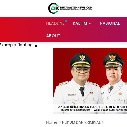
Skip
to
content
HEADLINE
KALTIM
NASIONAL
ABOUT
×
Home
HUKUM DAN KRIMINAL