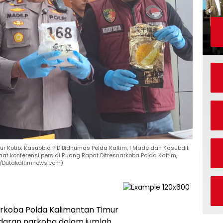
ur Kotib; Kasubbid PID Bidhumas Polda Kaltim, I Made dan Kasubdit
aat konferensi pers di Ruang Rapat Ditresnarkoba Polda Kaltim,
ri/Dutakaltimnews.com)
arkoba Polda Kalimantan Timur
daran narkoba dalam jumlah