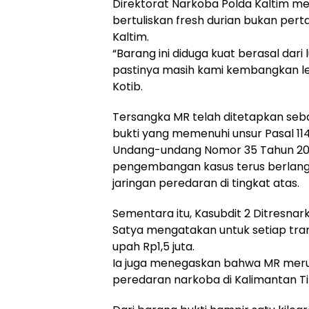
Direktorat Narkoba Polda Kaltim 
bertuliskan fresh durian bukan pert
Kaltim.
“Barang ini diduga kuat berasal dari 
pastinya masih kami kembangkan leb
Kotib.
Tersangka MR telah ditetapkan seb
bukti yang memenuhi unsur Pasal 114 
Undang-undang Nomor 35 Tahun 200
pengembangan kasus terus berlan
jaringan peredaran di tingkat atas.
Sementara itu, Kasubdit 2 Ditresnar
Satya mengatakan untuk setiap tra
upah Rp1,5 juta.
Ia juga menegaskan bahwa MR merup
peredaran narkoba di Kalimantan T