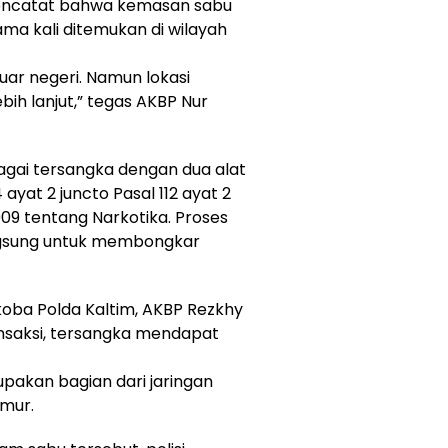
mencatat bahwa kemasan sabu
ama kali ditemukan di wilayah
luar negeri. Namun lokasi
ih lanjut,” tegas AKBP Nur
agai tersangka dengan dua alat
ayat 2 juncto Pasal 112 ayat 2
9 tentang Narkotika. Proses
gsung untuk membongkar
koba Polda Kaltim, AKBP Rezkhy
nsaksi, tersangka mendapat
akan bagian dari jaringan
imur.