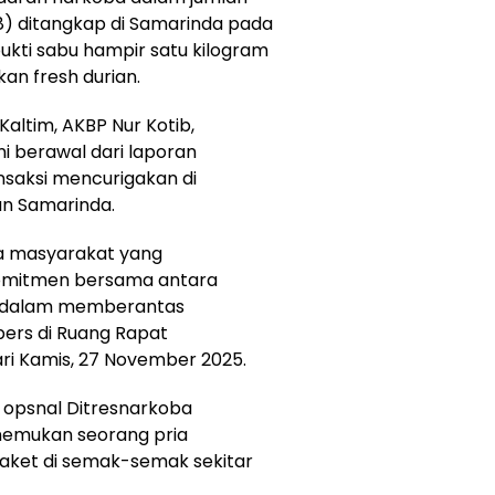
(28) ditangkap di Samarinda pada
ukti sabu hampir satu kilogram
kan fresh durian.
altim, AKBP Nur Kotib,
 berawal dari laporan
nsaksi mencurigakan di
an Samarinda.
a masyarakat yang
komitmen bersama antara
at dalam memberantas
 pers di Ruang Rapat
ari Kamis, 27 November 2025.
m opsnal Ditresnarkoba
nemukan seorang pria
ket di semak-semak sekitar