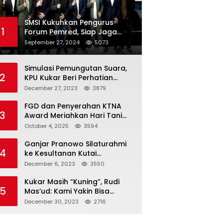
SMSI Kukuhkan Pengurus
1
Forum Pemred, Siap Jaga
Kualitas Media Daring di
September 27, 2024
5073
Indonesia
Simulasi Pemungutan Suara,
2
KPU Kukar Beri Perhatian
Penyandang Disabilitas
December 27, 2023
3879
FGD dan Penyerahan KTNA
3
Award Meriahkan Hari Tani
Nasional di Kukar
October 4, 2025
3594
Ganjar Pranowo Silaturahmi
4
ke Kesultanan Kutai
Kartanegara
December 6, 2023
3550
Kukar Masih “Kuning”, Rudi
5
Mas’ud: Kami Yakin Bisa
Menang di Pemilu 2024
December 30, 2023
2716