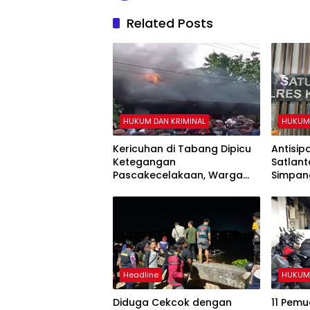
Related Posts
HUKUM DAN KRIMINAL
HUKUM 
Kericuhan di Tabang Dipicu
Antisip
Ketegangan
Satlant
Pascakecelakaan, Warga
Simpan
Sempat Lakukan Sweeping
Akhir P
Headline
HUKUM 
Diduga Cekcok dengan
11 Pem