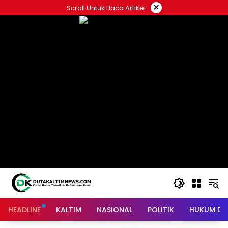
Skip
×
Scroll Untuk Baca Artikel
to
content
HEADLINE
KALTIM
NASIONAL
POLITIK
HUKUM DA