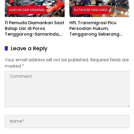
HUKUM DAN KRIMINAL
KUTAI KARTANEGARA
11 Pemuda Diamankan Saat
HPL Transmigrasi Picu
Balap Liar di Poros
Persoalan Hukum,
Tenggarong-Samarinda,
Tenggarong Seberang
Motor Ditahan hingga 3
Jadi Wilayah dengan
Bulan
Permasalahan Terbanyak
Leave a Reply
di Kukar
Your email address will not be published.
Required fields are
marked
*