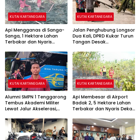
KUTAI KARTANEGARA
KUTAI KARTANEGARA
Api Mengganas di Sanga-
Jalan Penghubung Longsor
Sanga, 1 Hektare Lahan
Dua Kali, DPRD Kukar Turun
Terbakar dan Nyaris
Tangan Desak
Sambar Rumah Warga
Penanganan Darurat
KUTAI KARTANEGARA
KUTAI KARTANEGARA
Alumni SMPN 1 Tenggarong
Api Membesar di Airport
Tembus Akademi Militer
Badak 2, 5 Hektare Lahan
Lewat Jalur Akselerasi,
Terbakar dan Nyaris Dekati
Jadi Kebanggaan Kukar
Pesantren