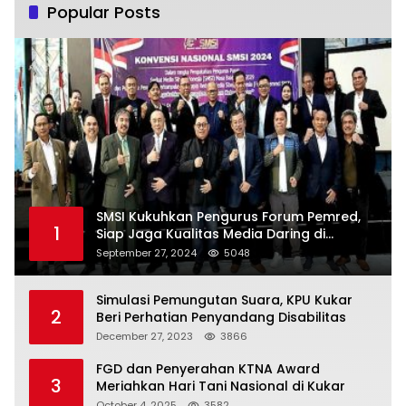
Popular Posts
SMSI Kukuhkan Pengurus Forum Pemred,
1
Siap Jaga Kualitas Media Daring di
Indonesia
September 27, 2024
5048
Simulasi Pemungutan Suara, KPU Kukar
2
Beri Perhatian Penyandang Disabilitas
December 27, 2023
3866
FGD dan Penyerahan KTNA Award
3
Meriahkan Hari Tani Nasional di Kukar
October 4, 2025
3582