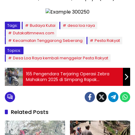
Tags:
Budaya Kutai
desa loa raya
Dutakaltimnews.com
Kecamatan Tenggarong Seberang
Pesta Rakyat
Topics:
Desa Loa Raya kembali menggelar Pesta Rakyat
165 Pengendara Terjaring Operasi Zebra
Mahakam 2025 di Simpang Rapak
Balikpapan
Related Posts