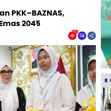
an PKK–BAZNAS,
 Emas 2045
302