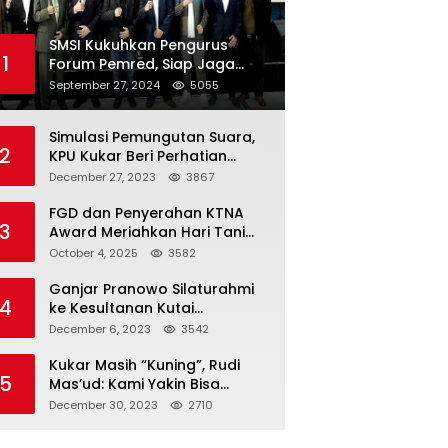
SMSI Kukuhkan Pengurus
1
Forum Pemred, Siap Jaga
Kualitas Media Daring di
September 27, 2024
5055
Indonesia
Simulasi Pemungutan Suara,
2
KPU Kukar Beri Perhatian
Penyandang Disabilitas
December 27, 2023
3867
FGD dan Penyerahan KTNA
3
Award Meriahkan Hari Tani
Nasional di Kukar
October 4, 2025
3582
Ganjar Pranowo Silaturahmi
4
ke Kesultanan Kutai
Kartanegara
December 6, 2023
3542
Kukar Masih “Kuning”, Rudi
5
Mas’ud: Kami Yakin Bisa
Menang di Pemilu 2024
December 30, 2023
2710