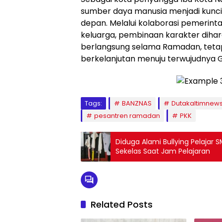
sumber daya manusia menjadi kunci
depan. Melalui kolaborasi pemerinta
keluarga, pembinaan karakter diha
berlangsung selama Ramadan, teta
berkelanjutan menuju terwujudnya 
Tags:
BANZNAS
Dutakaltimnew
pesantren ramadan
PKK
Diduga Alami Bullying Pelajar
Sekelas Saat Jam Pelajaran
Related Posts