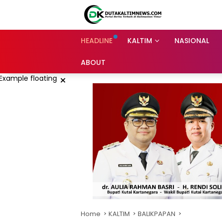
Skip
to
content
HEADLINE
KALTIM
NASIONAL
ABOUT
×
Home
KALTIM
BALIKPAPAN