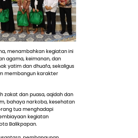
ana, menambahkan kegiatan ini
n agama, keimanan, dan
k yatim dan dhuafa, sekaligus
am membangun karakter
ih zakat dan puasa, aqidah dan
am, bahaya narkoba, kesehatan
 orang tua menghadapi
pembiayaan kegiatan
ta Balikpapan.
Nusantara, pembangunan