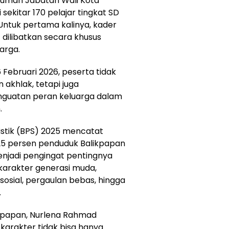
 Rumah Jabatan Wali Kota
 sekitar 170 pelajar tingkat SD
Untuk pertama kalinya, kader
dilibatkan secara khusus
uarga.
Februari 2026, peserta tidak
akhlak, tetapi juga
penguatan peran keluarga dalam
.
istik (BPS) 2025 mencatat
r 25 persen penduduk Balikpapan
njadi pengingat pentingnya
arakter generasi muda,
sosial, pergaulan bebas, hingga
.
kpapan, Nurlena Rahmad
arakter tidak bisa hanya