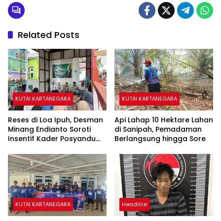
Related Posts
KUTAI KARTANEGARA
KUTAI KARTANEGARA
Reses di Loa Ipuh, Desman
Api Lahap 10 Hektare Lahan
Minang Endianto Soroti
di Sanipah, Pemadaman
Insentif Kader Posyandu
Berlangsung hingga Sore
dan Irigasi Pertanian
KUTAI KARTANEGARA
Headline