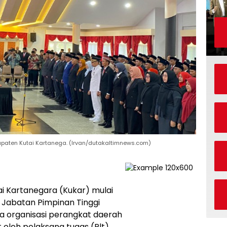
upaten Kutai Kartanega. (Irvan/dutakaltimnews.com)
 Kartanegara (Kukar) mulai
Jabatan Pimpinan Tinggi
a organisasi perangkat daerah
 oleh pelaksana tugas (Plt).