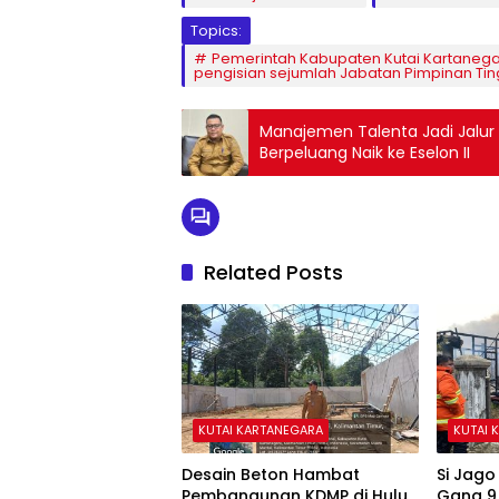
Topics:
Pemerintah Kabupaten Kutai Kartaneg
pengisian sejumlah Jabatan Pimpinan Tin
Manajemen Talenta Jadi Jalur Ba
Berpeluang Naik ke Eselon II
Related Posts
KUTAI KARTANEGARA
KUTAI 
Desain Beton Hambat
Si Jag
Pembangunan KDMP di Hulu
Gang 9