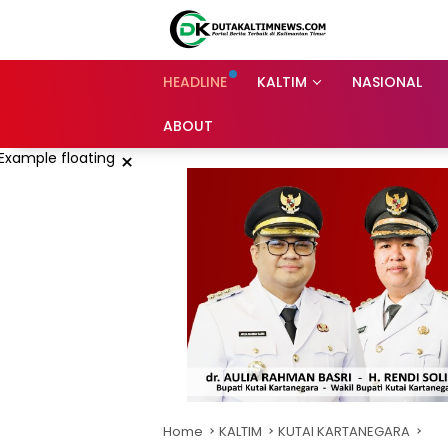
Skip
to
content
HEADLINE
KALTIM
NASIONAL
ABOUT
×
Home
KALTIM
KUTAI KARTANEGARA