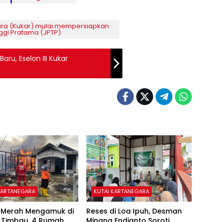
ara (Kukar) mulai mempersiapkan
ggi Pratama (JPTP)
ru, Eselon III Kukar
KARTANEGARA
KUTAI KARTANEGARA
o Merah Mengamuk di
Reses di Loa Ipuh, Desman
 Timbau, 4 Rumah
Minang Endianto Soroti