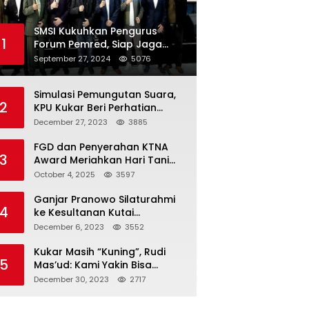
SMSI Kukuhkan Pengurus
1
Forum Pemred, Siap Jaga
Kualitas Media Daring di
September 27, 2024
5076
Indonesia
Simulasi Pemungutan Suara,
2
KPU Kukar Beri Perhatian
Penyandang Disabilitas
December 27, 2023
3885
FGD dan Penyerahan KTNA
3
Award Meriahkan Hari Tani
Nasional di Kukar
October 4, 2025
3597
Ganjar Pranowo Silaturahmi
4
ke Kesultanan Kutai
Kartanegara
December 6, 2023
3552
Kukar Masih “Kuning”, Rudi
5
Mas’ud: Kami Yakin Bisa
Menang di Pemilu 2024
December 30, 2023
2717