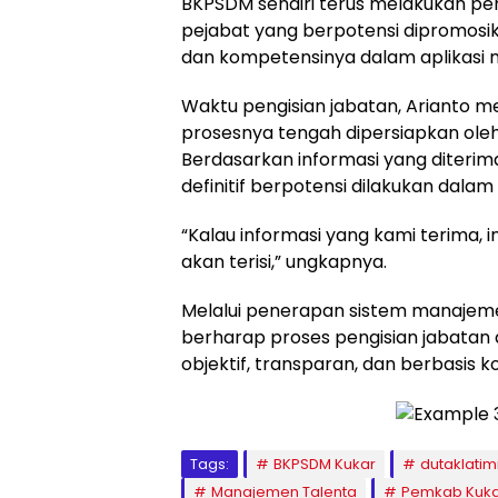
BKPSDM sendiri terus melakukan pe
pejabat yang berpotensi dipromos
dan kompetensinya dalam aplikasi 
Waktu pengisian jabatan, Arianto
prosesnya tengah dipersiapkan ole
Berdasarkan informasi yang diterim
definitif berpotensi dilakukan dalam
“Kalau informasi yang kami terima, in
akan terisi,” ungkapnya.
Melalui penerapan sistem manajem
berharap proses pengisian jabatan 
objektif, transparan, dan berbasis 
Tags:
BKPSDM Kukar
dutaklati
Manajemen Talenta
Pemkab Kuk