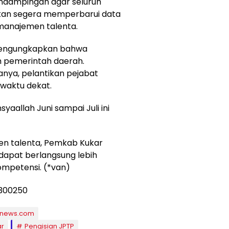
ndampingan agar seluruh
ikan segera memperbarui data
manajemen talenta.
 mengungkapkan bahwa
h pemerintah daerah.
anya, pelantikan pejabat
 waktu dekat.
syaallah Juni sampai Juli ini
en talenta, Pemkab Kukar
dapat berlangsung lebih
kompetensi. (*van)
mnews.com
ar
Pengisian JPTP