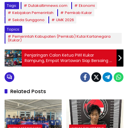
Tags:
Dutakaltimnews.com
Ekonomi
Kebijakan Pemerintah
Pemkab Kukar
Sekda Sunggono
UMK 2026
Topics:
Pemerintah Kabupaten (Pemkab) Kutai Kartanegara
(Kukar)
Penjaringan Calon Ketua PWI Kukar
Rampung, Empat Wartawan Siap Bersaing di
Konferkab
Related Posts