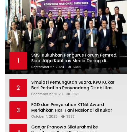
SMSI Kukuhkan Pengurus Forum Pemred,
1
Siap Jaga Kualitas Media Daring di
Indonesia
September 27, 2024
5059
Simulasi Pemungutan Suara, KPU Kukar
2
Beri Perhatian Penyandang Disabilitas
December 27, 2023
3871
FGD dan Penyerahan KTNA Award
3
Meriahkan Hari Tani Nasional di Kukar
October 4, 2025
3583
Ganjar Pranowo Silaturahmi ke