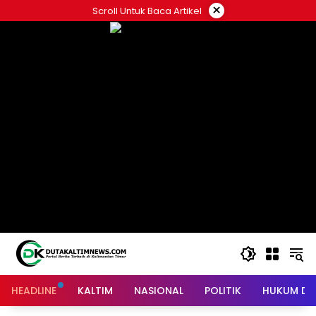
Skip
×
Scroll Untuk Baca Artikel
to
content
HEADLINE
KALTIM
NASIONAL
POLITIK
HUKUM DA