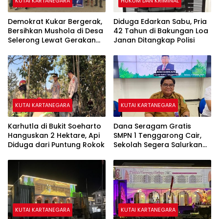
KUTAI KARTANEGARA
HUKUM DAN KRIMINAL
Demokrat Kukar Bergerak,
Diduga Edarkan Sabu, Pria
Bersihkan Mushola di Desa
42 Tahun di Bakungan Loa
Selerong Lewat Gerakan
Janan Ditangkap Polisi
Langit Biru Indonesia Asri
KUTAI KARTANEGARA
KUTAI KARTANEGARA
Karhutla di Bukit Soeharto
Dana Seragam Gratis
Hanguskan 2 Hektare, Api
SMPN 1 Tenggarong Cair,
Diduga dari Puntung Rokok
Sekolah Segera Salurkan
20 Item Perlengkapan
Siswa Baru
KUTAI KARTANEGARA
KUTAI KARTANEGARA