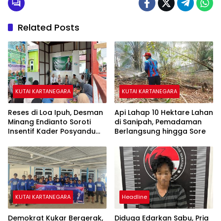
Related Posts
KUTAI KARTANEGARA
KUTAI KARTANEGARA
Reses di Loa Ipuh, Desman
Api Lahap 10 Hektare Lahan
Minang Endianto Soroti
di Sanipah, Pemadaman
Insentif Kader Posyandu
Berlangsung hingga Sore
dan Irigasi Pertanian
KUTAI KARTANEGARA
Headline
Demokrat Kukar Bergerak,
Diduga Edarkan Sabu, Pria