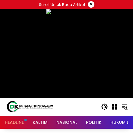
Skip
×
Scroll Untuk Baca Artikel
to
content
HEADLINE
KALTIM
NASIONAL
POLITIK
HUKUM DA