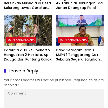
Bersihkan Mushola di Desa
42 Tahun di Bakungan Loa
Selerong Lewat Gerakan
Janan Ditangkap Polisi
Langit Biru Indonesia Asri
KUTAI KARTANEGARA
KUTAI KARTANEGARA
Karhutla di Bukit Soeharto
Dana Seragam Gratis
Hanguskan 2 Hektare, Api
SMPN 1 Tenggarong Cair,
Diduga dari Puntung Rokok
Sekolah Segera Salurkan
20 Item Perlengkapan
Siswa Baru
Leave a Reply
Your email address will not be published.
Required fields are
marked
*