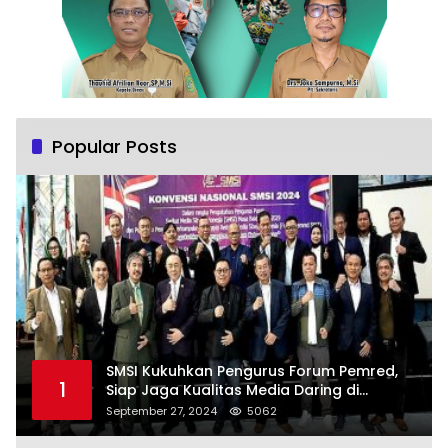
Popular Posts
SMSI Kukuhkan Pengurus Forum Pemred,
1
Siap Jaga Kualitas Media Daring di
Indonesia
September 27, 2024
5062