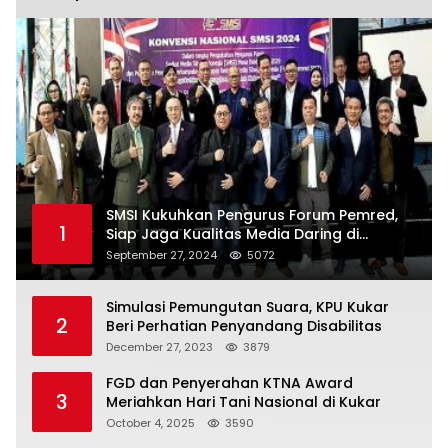
SMSI Kukuhkan Pengurus Forum Pemred,
1
Siap Jaga Kualitas Media Daring di
Indonesia
September 27, 2024
5072
Simulasi Pemungutan Suara, KPU Kukar
2
Beri Perhatian Penyandang Disabilitas
December 27, 2023
3879
FGD dan Penyerahan KTNA Award
3
Meriahkan Hari Tani Nasional di Kukar
October 4, 2025
3590