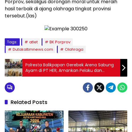
Porprov, sekaligus dorongan moral untuk meraih
hasil terbaik di ajang olahraga tingkat provinsi
tersebut.(las)
Tags:
atlet
BK Porprov
Dutakaltimnews.com
Olahraga
Polresta Balikpapan Gerebek Arena Sabung
Ayam di PT HER, Amankan Pelaku dan
Puluhan Barang Bukti
Related Posts