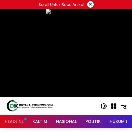
Skip
×
Scroll Untuk Baca Artikel
to
content
HEADLINE
KALTIM
NASIONAL
POLITIK
HUKUM DA