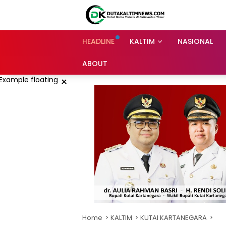
Skip
to
content
HEADLINE
KALTIM
NASIONAL
ABOUT
×
Home
KALTIM
KUTAI KARTANEGARA