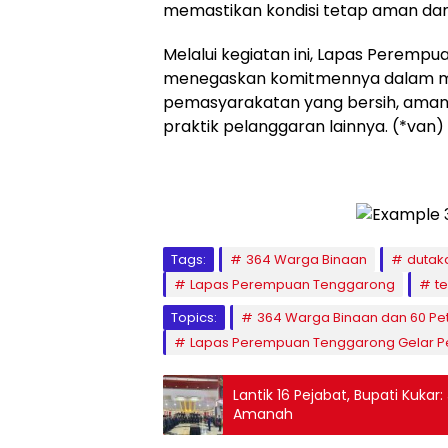
memastikan kondisi tetap aman dan 
Melalui kegiatan ini, Lapas Perempu
menegaskan komitmennya dalam m
pemasyarakatan yang bersih, aman,
praktik pelanggaran lainnya. (*van)
Tags:
364 Warga Binaan
dutak
Lapas Perempuan Tenggarong
te
Topics:
364 Warga Binaan dan 60 Pet
Lapas Perempuan Tenggarong Gelar P
Lantik 16 Pejabat, Bupati Kuka
Amanah