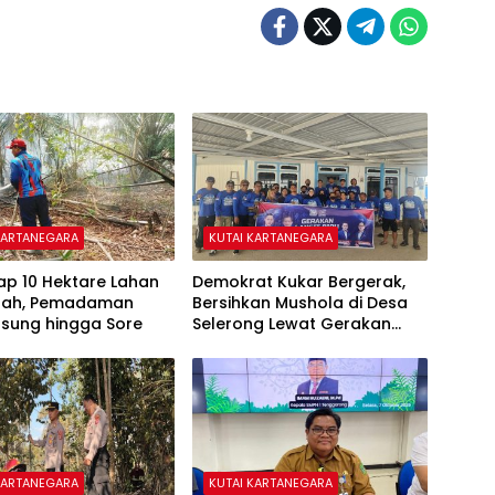
KARTANEGARA
KUTAI KARTANEGARA
ap 10 Hektare Lahan
Demokrat Kukar Bergerak,
ipah, Pemadaman
Bersihkan Mushola di Desa
gsung hingga Sore
Selerong Lewat Gerakan
Langit Biru Indonesia Asri
KARTANEGARA
KUTAI KARTANEGARA