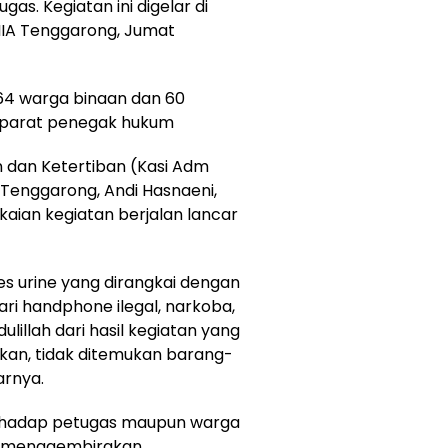
gas. Kegiatan ini digelar di
IIA Tenggarong, Jumat
364 warga binaan dan 60
 aparat penegak hukum
 dan Ketertiban (Kasi Adm
Tenggarong, Andi Hasnaeni,
ian kegiatan berjalan lancar
s urine yang dirangkai dengan
ri handphone ilegal, narkoba,
lillah dari hasil kegiatan yang
an, tidak ditemukan barang-
arnya.
erhadap petugas maupun warga
g menggembirakan.