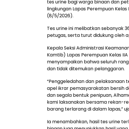
tes urine bagi warga binaan dan petu
lingkungan Lapas Perempuan Kelas 
(8/5/2026).
Tes urine ini melibatkan sebanyak 
petugas, serta turut didukung oleh
Kepala Seksi Administrasi Keamanan
Kamtib) Lapas Perempuan Kelas IIA 
menyampaikan bahwa seluruh rangka
dan tidak ditemukan pelanggaran.
“Penggeledahan dan pelaksanaan te
apel ikrar pemasyarakatan bersih da
dan segala bentuk penipuan, Alhamdu
kami laksanakan bersama rekan-rek
barang terlarang di dalam lapas,” uj
Ia menambahkan, hasil tes urine t
binaan juga menunjukkan hasil yan