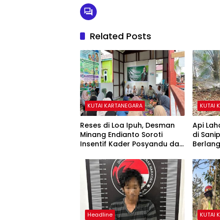
Related Posts
KUTAI KARTANEGARA
KUTAI 
Reses di Loa Ipuh, Desman
Api Lah
Minang Endianto Soroti
di San
Insentif Kader Posyandu dan
Berlan
Irigasi Pertanian
Headline
KUTAI 