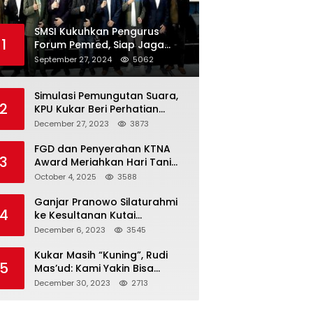
SMSI Kukuhkan Pengurus
1
Forum Pemred, Siap Jaga
Kualitas Media Daring di
September 27, 2024
5062
Indonesia
Simulasi Pemungutan Suara,
2
KPU Kukar Beri Perhatian
Penyandang Disabilitas
December 27, 2023
3873
FGD dan Penyerahan KTNA
3
Award Meriahkan Hari Tani
Nasional di Kukar
October 4, 2025
3588
Ganjar Pranowo Silaturahmi
4
ke Kesultanan Kutai
Kartanegara
December 6, 2023
3545
Kukar Masih “Kuning”, Rudi
5
Mas’ud: Kami Yakin Bisa
Menang di Pemilu 2024
December 30, 2023
2713