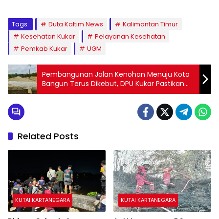
Tags:
Duta Kaltim News
Kalimantan Timur
Kesehatan Kukar
Pelayanan Kesehatan
Pemkab Kukar
UGM
Pembangunan Jalan Kenohan Menuju Kota
Bangun Terus Dikebut, DPU Kukar Pastikan
Tuntas Akhir 2025
Related Posts
KUTAI KARTANEGARA
KUTAI KARTANEGARA