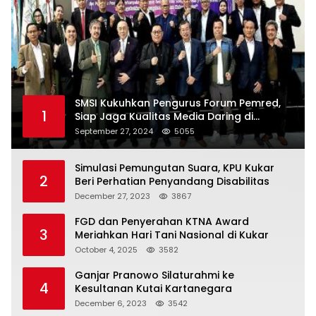
SMSI Kukuhkan Pengurus Forum Pemred,
1
Siap Jaga Kualitas Media Daring di
Indonesia
September 27, 2024
5055
Simulasi Pemungutan Suara, KPU Kukar
2
Beri Perhatian Penyandang Disabilitas
December 27, 2023
3867
FGD dan Penyerahan KTNA Award
3
Meriahkan Hari Tani Nasional di Kukar
October 4, 2025
3582
Ganjar Pranowo Silaturahmi ke
4
Kesultanan Kutai Kartanegara
December 6, 2023
3542