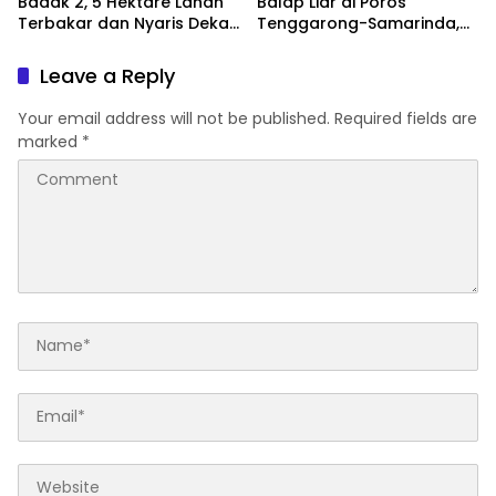
Badak 2, 5 Hektare Lahan
Balap Liar di Poros
Terbakar dan Nyaris Dekati
Tenggarong-Samarinda,
Pesantren
Motor Ditahan hingga 3
Bulan
Leave a Reply
Your email address will not be published.
Required fields are
marked
*