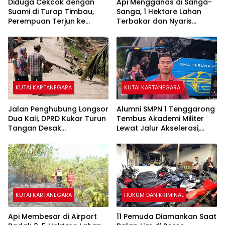
Diduga Cekcok dengan
Api Mengganas di Sanga-
Suami di Turap Timbau,
Sanga, 1 Hektare Lahan
Perempuan Terjun ke
Terbakar dan Nyaris
Sungai Mahakam
Sambar Rumah Warga
KUTAI KARTANEGARA
KUTAI KARTANEGARA
Jalan Penghubung Longsor
Alumni SMPN 1 Tenggarong
Dua Kali, DPRD Kukar Turun
Tembus Akademi Militer
Tangan Desak
Lewat Jalur Akselerasi,
Penanganan Darurat
Jadi Kebanggaan Kukar
KUTAI KARTANEGARA
HUKUM DAN KRIMINAL
Api Membesar di Airport
11 Pemuda Diamankan Saat