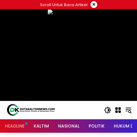
Skip
×
Scroll Untuk Baca Artikel
to
content
HEADLINE
KALTIM
NASIONAL
POLITIK
HUKUM DA