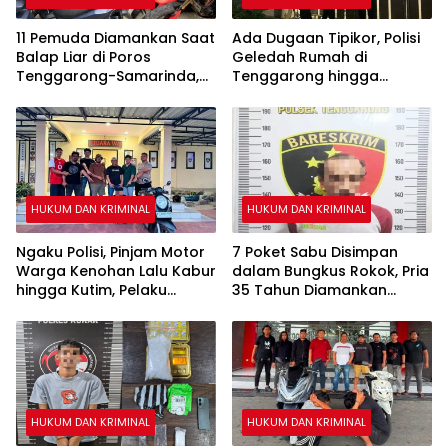
11 Pemuda Diamankan Saat
Ada Dugaan Tipikor, Polisi
Balap Liar di Poros
Geledah Rumah di
Tenggarong-Samarinda,
Tenggarong hingga
Motor Ditahan hingga 3
Malam
Bulan
HUKUM DAN KRIMINAL
HUKUM DAN KRIMINAL
Ngaku Polisi, Pinjam Motor
7 Poket Sabu Disimpan
Warga Kenohan Lalu Kabur
dalam Bungkus Rokok, Pria
hingga Kutim, Pelaku
35 Tahun Diamankan
Akhirnya Dibekuk
Polsek Tenggarong
HUKUM DAN KRIMINAL
HUKUM DAN KRIMINAL