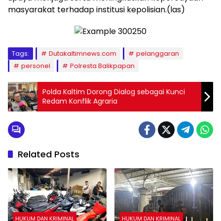
masyarakat terhadap institusi kepolisian.(las)
Tags:
Dutakaltimnews.com
pelanggaran
personel
Polresta Balikpapan
Polda Kaltim Dorong Dialog sebagai Kunci
Redam Konflik Agraria
Related Posts
HUKUM DAN KRIMINAL
HUKUM DAN KRIMINAL