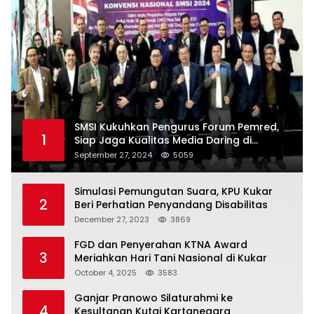
SMSI Kukuhkan Pengurus Forum Pemred,
1
Siap Jaga Kualitas Media Daring di
Indonesia
September 27, 2024
5059
Simulasi Pemungutan Suara, KPU Kukar
2
Beri Perhatian Penyandang Disabilitas
December 27, 2023
3869
FGD dan Penyerahan KTNA Award
3
Meriahkan Hari Tani Nasional di Kukar
October 4, 2025
3583
Ganjar Pranowo Silaturahmi ke
4
Kesultanan Kutai Kartanegara