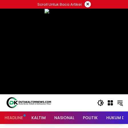
Skip
×
Scroll Untuk Baca Artikel
to
content
HEADLINE
KALTIM
NASIONAL
POLITIK
HUKUM DA