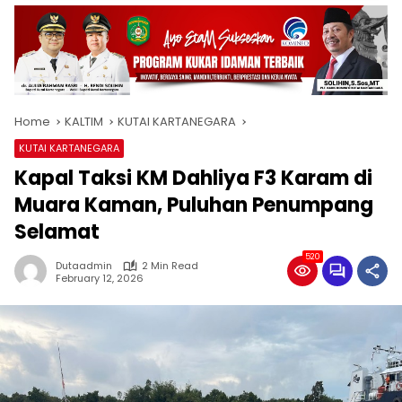
Home
KALTIM
KUTAI KARTANEGARA
KUTAI KARTANEGARA
Kapal Taksi KM Dahliya F3 Karam di
Muara Kaman, Puluhan Penumpang
Selamat
520
Dutaadmin
2 Min Read
February 12, 2026