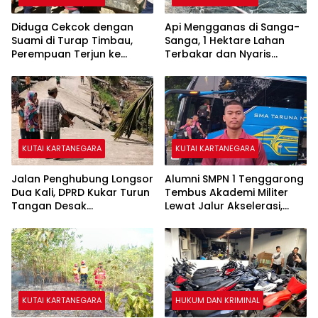
Diduga Cekcok dengan
Api Mengganas di Sanga-
Suami di Turap Timbau,
Sanga, 1 Hektare Lahan
Perempuan Terjun ke
Terbakar dan Nyaris
Sungai Mahakam
Sambar Rumah Warga
KUTAI KARTANEGARA
KUTAI KARTANEGARA
Jalan Penghubung Longsor
Alumni SMPN 1 Tenggarong
Dua Kali, DPRD Kukar Turun
Tembus Akademi Militer
Tangan Desak
Lewat Jalur Akselerasi,
Penanganan Darurat
Jadi Kebanggaan Kukar
KUTAI KARTANEGARA
HUKUM DAN KRIMINAL