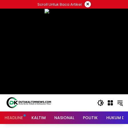
Skip
×
Scroll Untuk Baca Artikel
to
content
HEADLINE
KALTIM
NASIONAL
POLITIK
HUKUM DA