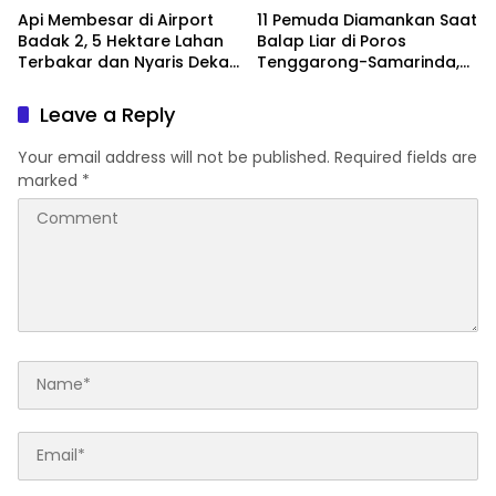
Api Membesar di Airport
11 Pemuda Diamankan Saat
Badak 2, 5 Hektare Lahan
Balap Liar di Poros
Terbakar dan Nyaris Dekati
Tenggarong-Samarinda,
Pesantren
Motor Ditahan hingga 3
Bulan
Leave a Reply
Your email address will not be published.
Required fields are
marked
*