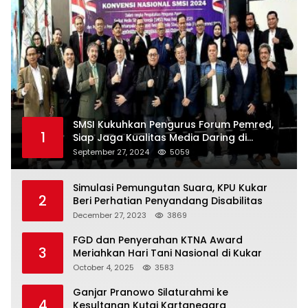
SMSI Kukuhkan Pengurus Forum Pemred,
1
Siap Jaga Kualitas Media Daring di
Indonesia
September 27, 2024
5059
Simulasi Pemungutan Suara, KPU Kukar
2
Beri Perhatian Penyandang Disabilitas
December 27, 2023
3869
FGD dan Penyerahan KTNA Award
3
Meriahkan Hari Tani Nasional di Kukar
October 4, 2025
3583
Ganjar Pranowo Silaturahmi ke
4
Kesultanan Kutai Kartanegara