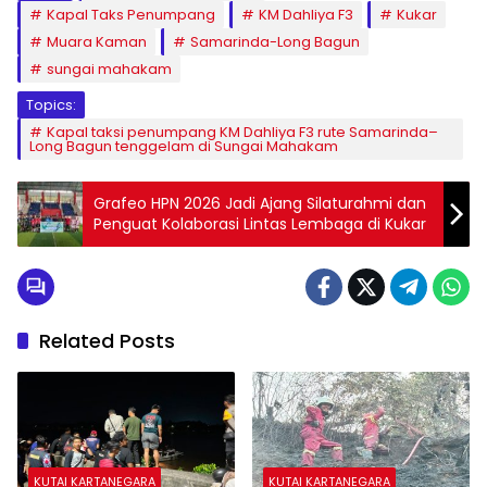
Kapal Taks Penumpang
KM Dahliya F3
Kukar
Muara Kaman
Samarinda-Long Bagun
sungai mahakam
Topics:
Kapal taksi penumpang KM Dahliya F3 rute Samarinda–
Long Bagun tenggelam di Sungai Mahakam
Grafeo HPN 2026 Jadi Ajang Silaturahmi dan
Penguat Kolaborasi Lintas Lembaga di Kukar
Related Posts
KUTAI KARTANEGARA
KUTAI KARTANEGARA